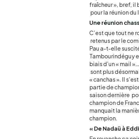
fraîcheur », bref, i
pour la réunion du
Une réunion chass
C’est que tout ne r
retenus par le comi
Pau a-t-elle suscit
Tambourindéguy et D
biais d’un « mail »
sont plus désormais
« canchas ». Il s’e
partie de championn
saison dernière pou
champion de France 
manquait la manière
champion.
« De Nadaü à Eddi
En revanche ça coi