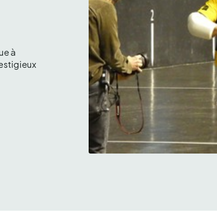
e à 
stigieux 
Jean Olharan suivi par les média