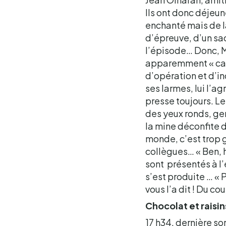
Ils ont donc déjeu
enchanté mais de là
d’épreuve, d’un sac
l’épisode… Donc, M
apparemment « cata
d’opération et d’in
ses larmes, lui l’a
presse toujours. L
des yeux ronds, gen
la mine déconfite de
monde, c’est trop 
collègues… « Ben, h
sont présentés à l’
s’est produite … « 
vous l’a dit ! Du co
Chocolat et raisin
17 h34, dernière so