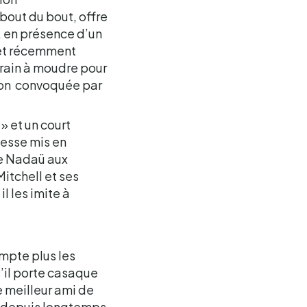
 bout du bout, offre
 en présence d’un
 et récemment
grain à moudre pour
nion convoquée par
» et un court
tesse mis en
 de Nadaü aux
Mitchell et ses
l les imite à
ompte plus les
s’il porte casaque
le meilleur ami de
 depuis longtemps.