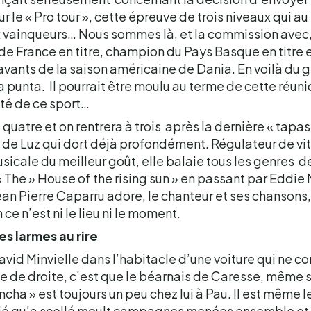
le « Pro tour », cette épreuve de trois niveaux qui au
 vainqueurs… Nous sommes là, et la commission avec,
e France en titre, champion du Pays Basque en titre
avants de la saison américaine de Dania. En voilà du 
la punta. Il pourrait être moulu au terme de cette réu
ité de ce sport…
uatre et on rentrera à trois après la dernière « tapas 
n de Luz qui dort déjà profondément. Régulateur de vi
musicale du meilleur goût, elle balaie tous les genres
 « The » House of the rising sun » en passant par Eddie 
ean Pierre Caparru adore, le chanteur et ses chansons, i
ce n’est ni le lieu ni le moment.
es larmes au rire
David Minvielle dans l’habitacle d’une voiture qui ne c
ile de droite, c’est que le béarnais de Caresse, même 
ancha » est toujours un peu chez lui à Pau. Il est même 
tié qu’a scellé moult campagnes menées ensemble et