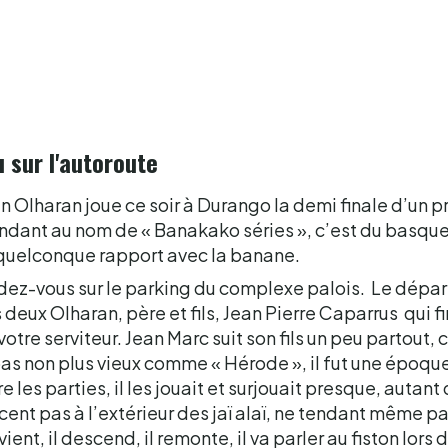
u sur l'autoroute
n Olharan joue ce soir à Durango la demi finale d’un p
ondant au nom de « Banakako séries », c’est du basque
un quelconque rapport avec la banane.
ez-vous sur le parking du complexe palois. Le départ 
deux Olharan, père et fils, Jean Pierre Caparrus qui fi
votre serviteur. Jean Marc suit son fils un peu partout, 
as non plus vieux comme « Hérode », il fut une époque, o
 les parties, il les jouait et surjouait presque, autant 
es cent pas à l’extérieur des jaï alaï, ne tendant même pa
l vient, il descend, il remonte, il va parler au fiston lors