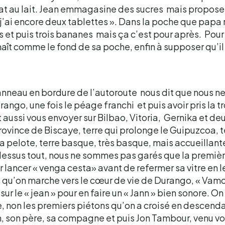
at au lait. Jean emmagasine des sucres mais propose a
j’ai encore deux tablettes ». Dans la poche que papa r
s et puis trois bananes mais ça c’est pour après. Pour l
naît comme le fond de sa poche, enfin à supposer qu’il
nneau en bordure de l’autoroute nous dit que nous n
ango, une fois le péage franchi et puis avoir pris la t
 aussi vous envoyer sur Bilbao, Vitoria, Gernika et deu
rovince de Biscaye, terre qui prolonge le Guipuzcoa, t
 la pelote, terre basque, très basque, mais accueillante
essus tout, nous ne sommes pas garés que la première
r lancer « venga cesta» avant de refermer sa vitre en l
s qu’on marche vers le cœur de vie de Durango, « Vamo
sur le « jean » pour en faire un « Jann » bien sonore. 
, non les premiers piétons qu’on a croisé en descenda
, son père, sa compagne et puis Jon Tambour, venu voir