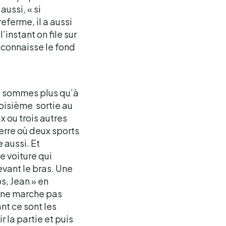
ussi, « si
eferme, il a aussi
’instant on file sur
 connaisse le fond
e sommes plus qu’à
roisième sortie au
x ou trois autres
erre où deux sports
 aussi. Et
 voiture qui
evant le bras. Une
s, Jean » en
On ne marche pas
nt ce sont les
 la partie et puis