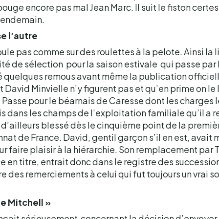
l bouge encore pas mal Jean Marc. Il suit le fiston certes 
 lendemain.
e l’autre
oule pas comme sur des roulettes à la pelote. Ainsi la l
té de sélection pour la saison estivale qui passe par B
é quelques remous avant même la publication officielle.
avid Minvielle n’y figurent pas et qu’en prime on le le
… Passe pour le béarnais de Caresse dont les charges l
 dans les champs de l’exploitation familiale qu’il a re
st d’ailleurs blessé dès le cinquième point de la prem
at de France. David, gentil garçon s’il en est, avait
r faire plaisir à la hiérarchie. Son remplacement par
en titre, entrait donc dans le registre des successio
 des remerciements à celui qui fut toujours un vrai s
e Mitchell »
nçait sérieusement concernant la décision d’envoyer 