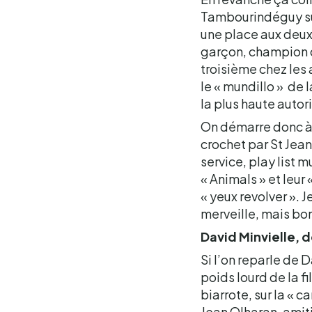
Tambourindéguy sur 
une place aux deux
garçon, champion d
troisième chez les 
le « mundillo » de 
la plus haute autor
On démarre donc à q
crochet par St Jea
service, play list 
« Animals » et leur
« yeux revolver ». J
merveille, mais bon 
David Minvielle, d
Si l’on reparle de 
poids lourd de la f
biarrote, sur la « c
Jean Olharan, ami