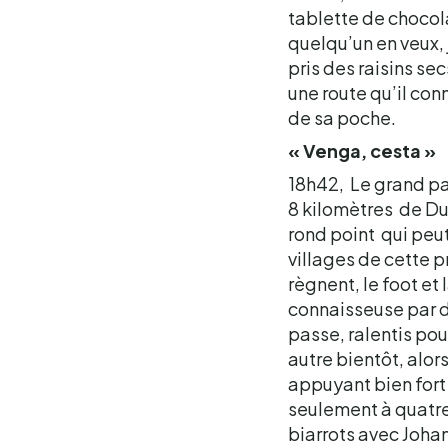
tablette de chocol
quelqu’un en veux, 
pris des raisins sec
une route qu’il con
de sa poche.
« Venga, cesta »
18h42, Le grand pa
8 kilomètres de Dur
rond point qui peut
villages de cette p
règnent, le foot et
connaisseuse par d
passe, ralentis pou
autre bientôt, alor
appuyant bien fort 
seulement à quatre
biarrots avec Johan