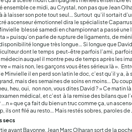
né ensemble ce midi, au Crystal, non pas que Jean Olha
 à laisser son pote tout seul… Surtout qu’il sortait d’
ré ascenseur émotionnel dira le spécialiste Caparrus 
invielle blessé samedi en championnat a passé une IR
 » puisqu’on parle de rupture de ligaments, de méni
disponibilité longue très longue… Si longue que David 
griculteur dont le temps peut-être parfois l’ami, parfoi
e médecin auquel il montre peu de temps après les im
re « mais non, les garçons vous êtes sérieux là ». Ent
 Minvielle il en perd son latin le doc, c’est qu’il y a, 
grand, mais des semaines de soins en moins… Du coup,
eu, heu, oui, non non, vous dites David ? » Ce matin là
examen médical, et c’est à la remise des bilans que l’
P ...n » que ça fait du bien un truc comme ça, un asce
up, ils ont filé au resto… Mais restés sobres, paroles d
s secs
rtie avant Bayonne, Jean Marc Olharan sort de la poch