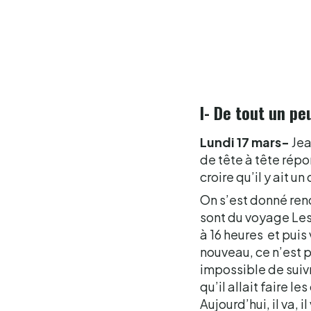
I- De tout un pe
Lundi 17 mars-
Jea
de tête à tête rép
croire qu’il y ait 
On s’est donné rend
sont du voyage Les 
à 16 heures et puis 
nouveau, ce n’est p
impossible de suivre
qu’il allait faire l
Aujourd’hui, il va, i