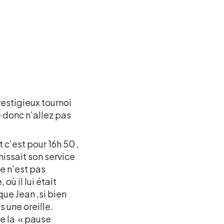
restigieux tournoi
 donc n’allez pas
c’est pour 16h 50 ,
nissait son service
ce n’est pas
ù il lui était
que Jean ,si bien
s une oreille.
 de la « pause