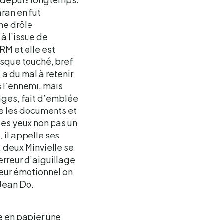
ran en fut
une drôle
à l’issue de
M et elle est
sque touché, bref
a du mal à retenir
s l’ennemi, mais
ages, fait d’emblée
re les documents et
à ses yeux non pas un
 il appelle ses
, deux Minvielle se
erreur d’aiguillage
nseur émotionnel on
e Jean Do.
e en papier une