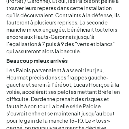
(Portet / Garonne). Et oui, les Palois ont peiné à
trouver leurs repères dans cette installation
qu’ils découvraient. Contraints à la défense, ils
fauteront à plusieurs reprises. La seconde
manche mieux engagée, bénéficiait toutefois
encore aux Hauts-Garonnais jusqu’à
l’égalisation à 7 puis à 9 des "verts et blancs"
qui assureront alors la bascule.
Beaucoup mieux arrivés
Les Palois parvenaient à asseoir leur jeu,
Hourmat précis dans ses frappes gauche-
gauche et serein à l’érébot, Lucas Hourçou à la
volée, accélérait ses pelotes mettant Bréfel en
difficulté. Dardenne prenait des risques et
fautait à son tour. La belle série Paloise
s’ouvrait enfin et se maintenait jusqu’au bout
pour le gain de la manche 15-10. Le « toss »
gagné, on poursuivra en manche décisive