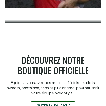
Summer league, la bataille du
classement
Summer league fémnine, Laugié-
6.8.2026
Gonzales en finale à Hossegor
6.8.2026
DÉCOUVREZ NOTRE
BOUTIQUE OFFICIELLE
Équipez-vous avec nos articles officiels : maillots,
sweats, pantalons, sacs et plus encore, pour soutenir
votre équipe avec style !
VISITER LA BOUTIQUE