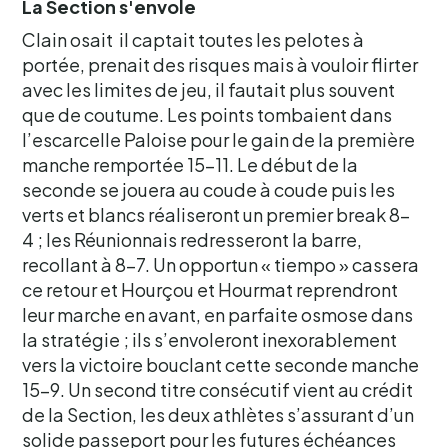
La Section s'envole
Clain osait il captait toutes les pelotes à
portée, prenait des risques mais à vouloir flirter
avec les limites de jeu, il fautait plus souvent
que de coutume. Les points tombaient dans
l’escarcelle Paloise pour le gain de la première
manche remportée 15-11. Le début de la
seconde se jouera au coude à coude puis les
verts et blancs réaliseront un premier break 8-
4 ; les Réunionnais redresseront la barre,
recollant à 8-7. Un opportun « tiempo » cassera
ce retour et Hourçou et Hourmat reprendront
leur marche en avant, en parfaite osmose dans
la stratégie ; ils s’envoleront inexorablement
vers la victoire bouclant cette seconde manche
15-9. Un second titre consécutif vient au crédit
de la Section, les deux athlètes s’assurant d’un
solide passeport pour les futures échéances