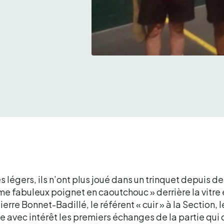
De g à dr, Chappi , Fernandez, Pe
rès légers, ils n’ont plus joué dans un trinquet depuis de
me fabuleux poignet en caoutchouc » derrière la vitre
erre Bonnet-Badillé, le référent « cuir » à la Section, 
ve avec intérêt les premiers échanges de la partie qui 