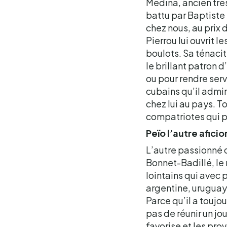
Médina, ancien trè
battu par Baptiste
chez nous, au prix 
Pierrou lui ouvrit 
boulots. Sa ténacit
le brillant patron d
ou pour rendre ser
cubains qu’il admir
chez lui au pays. T
compatriotes qui 
Peïo l’autre aficio
L’autre passionné q
Bonnet-Badillé, le r
lointains qui avec
argentine, uruguaye
Parce qu’il a toujo
pas de réunir un jou
favorise et les prov