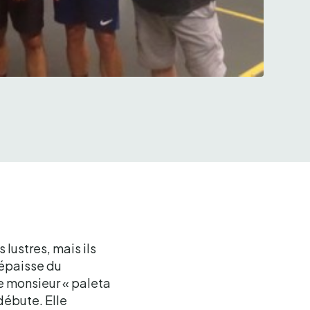
rez et PeÏo Badillé
s lustres, mais ils
 épaisse du
le monsieur « paleta
débute. Elle