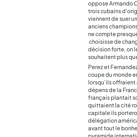
oppose Armando Ch
trois cubains d’ori
viennent de suer u
anciens champions 
ne compte presque 
choisisse de change
décision forte, on 
souhaitent plus qu
Perez et Fernandez
coupe du monde en 
lorsqu’ils offraien
dépens de la France
français plantait s
quittaient la cité 
capitale ils portero
délégation américai
avant tout le bonh
pyramide internatio