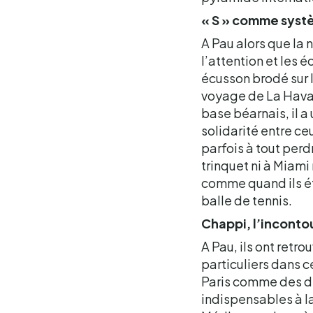
« S » comme systè
A Pau alors que la 
l’attention et les 
écusson brodé sur l
voyage de La Havan
base béarnais, il a 
solidarité entre ce
parfois à tout perdr
trinquet ni à Miami 
comme quand ils é
balle de tennis.
Chappi, l’inconto
A Pau, ils ont retro
particuliers dans 
Paris comme des dé
indispensables à la