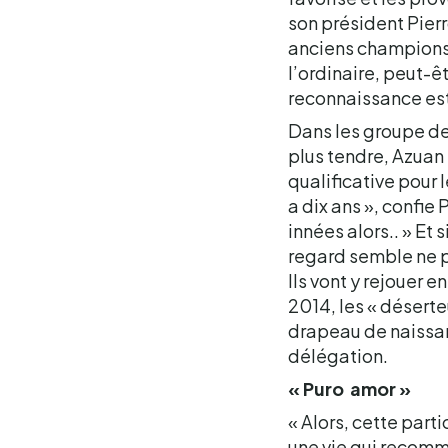
son président Pierr
anciens champions 
l’ordinaire, peut-ê
reconnaissance est
Dans les groupe de 
plus tendre, Azuan
qualificative pour l
a dix ans », confie 
innées alors.. » Et
regard semble ne pl
Ils vont y rejouer
2014, les « déserteu
drapeau de naissan
délégation.
« Puro amor »
« Alors, cette part
une vie qui recomm