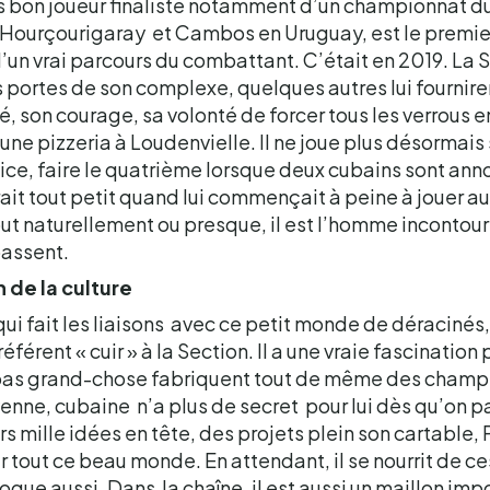
s bon joueur finaliste notamment d’un championnat d
 Hourçourigaray et Cambos en Uruguay, est le premier 
d’un vrai parcours du combattant. C’était en 2019. La
les portes de son complexe, quelques autres lui fournire
é, son courage, sa volonté de forcer tous les verrous e
’une pizzeria à Loudenvielle. Il ne joue plus désormais 
vice, faire le quatrième lorsque deux cubains sont an
ait tout petit quand lui commençait à peine à jouer a
out naturellement ou presque, il est l’homme incontou
passent.
n de la culture
ui fait les liaisons avec ce petit monde de déracinés,
éférent « cuir » à la Section. Il a une vraie fascination
 pas grand-chose fabriquent tout de même des champi
nne, cubaine n’a plus de secret pour lui dès qu’on par
urs mille idées en tête, des projets plein son cartable
r tout ce beau monde. En attendant, il se nourrit de ces
oque aussi. Dans la chaîne, il est aussi un maillon impo