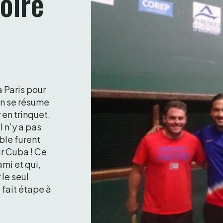
oire 
 Paris pour 
n se résume 
en trinquet. 
 n’y a pas 
le furent 
 Cuba ! Ce 
mi et qui, 
le seul 
 fait étape à 