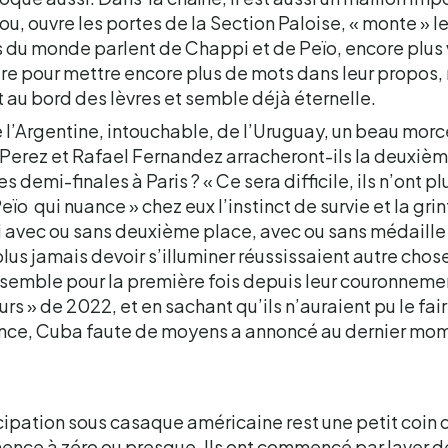
ou, ouvre les portes de la Section Paloise, « monte » l
du monde parlent de Chappi et de Peïo, encore plus 
tre pour mettre encore plus de mots dans leur propos, 
 au bord des lèvres et semble déjà éternelle.
l’Argentine, intouchable, de l’Uruguay, un beau morce
 Perez et Rafael Fernandez arracheront-ils la deuxiè
es demi-finales à Paris ? « Ce sera difficile, ils n’ont pl
Peïo qui nuance » chez eux l’instinct de survie et la gri
 si avec ou sans deuxième place, avec ou sans médaille
us jamais devoir s’illuminer réussissaient autre chose
 ensemble pour la première fois depuis leur couronnem
rs » de 2022, et en sachant qu’ils n’auraient pu le fair
ce, Cuba faute de moyens a annoncé au dernier momen
icipation sous casaque américaine rest une petit coin 
ence à zéro ou presque. Ils ont commencé par laver d