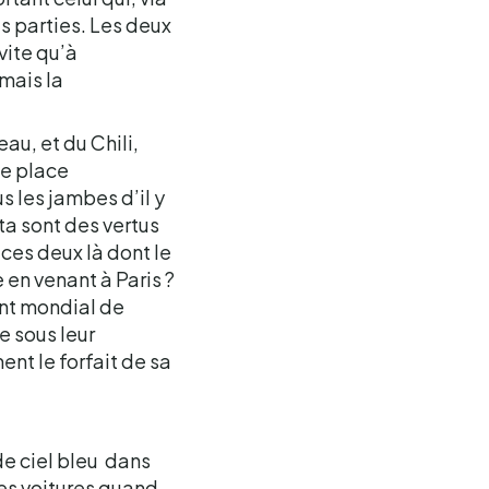
es parties. Les deux
vite qu’à
mais la
au, et du Chili,
me place
us les jambes d’il y
nta sont des vertus
 ces deux là dont le
 en venant à Paris ?
ent mondial de
e sous leur
t le forfait de sa
de ciel bleu dans
es voitures quand