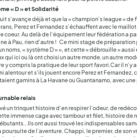
me « D » et Solidarité
nuit s’avançe déjà et que la « champion’s league » de
écrans, Perez et Fernandez s’échauffent avec le maillo
e coeur. Au delà de l’équipement leur fédération a pay
e à Pau, rien d’autre ! Ce mini stage de préparation
un noms, « système D » », et cette « débrouille » aussi 
ux qui ici ou là ont choisi un autre monde, un autre mod
e y compris la pratique de leur sport favori.Car il n’y 
ni alentour et s’ils jouent encore Perez et Fernandez, c
taient gamins à La Havane ou Guantanamo, avec une 
urnable relais
uvé un trinquet histoire d’en respirer l’odeur, de redéco
cette immense cage avec tambour et filet, histoire de
butants...Ils ont aussi trouvé les indispensables sam
 poursuite de l’aventure. Chappi, le premier, de son 