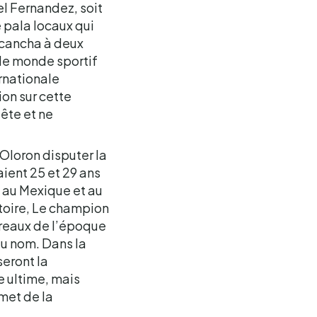
l Fernandez, soit
 pala locaux qui
 cancha à deux
le monde sportif
rnationale
ion sur cette
tête et ne
Oloron disputer la
ient 25 et 29 ans
a au Mexique et au
istoire, Le champion
urreaux de l’époque
 du nom. Dans la
seront la
e ultime, mais
met de la