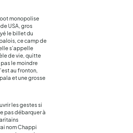
 foot monopolise
t de USA, gros
é le billet du
 palois, ce camp de
elle s’appelle
èle de vie, quitte
a pas le moindre
’est au fronton,
pala et une grosse
uvrir les gestes si
 ne pas débarquer à
aritains
vrai nom Chappi