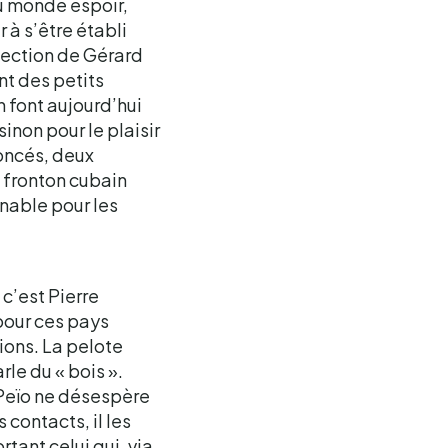
u monde espoir,
à s’être établi
 Section de Gérard
nt des petits
n font aujourd’hui
sinon pour le plaisir
noncés, deux
u fronton cubain
rnable pour les
 c’est Pierre
 pour ces pays
ons. La pelote
le du « bois ».
, Peïo ne désespère
 contacts, il les
rtant celui qui, via