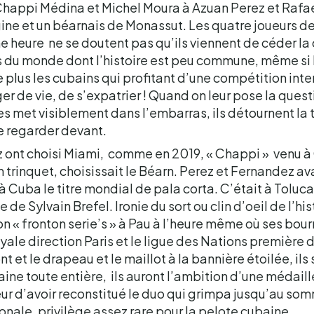
appi Médina et Michel Moura à Azuan Perez et Rafae
gine et un béarnais de Monassut. Les quatre joueurs de
ne heure ne se doutent pas qu’ils viennent de céder la
du monde dont l’histoire est peu commune, même si 
plus les cubains qui profitant d’une compétition inte
r de vie, de s’expatrier ! Quand on leur pose la quest
les met visiblement dans l’embarras, ils détournent la 
e regarder devant.
 ont choisi Miami, comme en 2019, « Chappi » venu à 
trinquet, choisissait le Béarn. Perez et Fernandez ava
t à Cuba le titre mondial de pala corta. C’était à Toluc
 de Sylvain Brefel. Ironie du sort ou clin d’oeil de l’h
on « fronton serie’s » à Pau à l’heure même où ses bo
royale direction Paris et le ligue des Nations première
nt et le drapeau et le maillot à la bannière étoilée, ils 
ne toute entière, ils auront l’ambition d’une médaill
eur d’avoir reconstitué le duo qui grimpa jusqu’au som
nale, privilège assez rare pour la pelote cubaine.