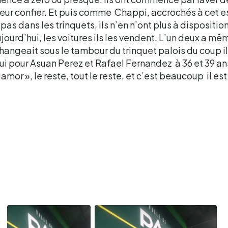
 leur confier. Et puis comme Chappi, accrochés à cet esp
pas dans les trinquets, ils n’en n’ont plus à dispositio
ujourd’hui, les voitures ils les vendent. L’un deux a m
 changeait sous le tambour du trinquet palois du coup il
i pour Asuan Perez et Rafael Fernandez à 36 et 39 ans
amor », le reste, tout le reste, et c’est beaucoup il est