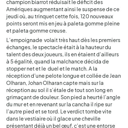
champion biarrot réduisait le déficit des
Amériques augmentant ainsi le suspense de ce
jeudi où, au trinquet cette fois, 120 nouveaux
points seront mis en jeu à paleta gomme pleine
et paleta gomme creuse.
L’empoignade volait très haut dès les premiers
échanges, le spectacle était à la hauteur du
talent des deux joueurs, ils en étaient d’ailleurs
à 5 égalité, quand la malchance décida de
stopper net et le duel et le match. A la
réception d’une pelote longue et collée de Jean
Olharan, Johan Olharan capte mais sur la
réception au sol il s’étale de tout son long en
grimaçant de douleur. Son pied a heurté l’angle
du mur et en revenant sur la cancha il ripe sur
l’autre pied et se tord. Le verdict tombe vite
dans le vestiaire où il glace une cheville
présentant déjà un bel œuf, c’est une entorse