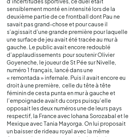
d’incertitudes sportives, ce duel était
sensiblement monté en intensité lors de la
deuxième partie de ce frontball dont Pau ne
savait pas grand-chose et pour cause il
s’agissait d’une grande première pour laquelle
une surface de jeu avait été tracée au mur à
gauche. Le public avait encore redoublé
d’applaudissements pour soutenir Olivier
Goyeneche, le joueur de St Pée sur Nivelle,
numéro 1 français, lancé dans une
« remontada » infernale. Puis il avait encore eu
droit à une première, celle du tête à tête
féminin de cesta punta en mur à gauche et
l’empoignade avait du corps puisqu’elle
opposait les deux numéros une de leurs pays
respectif, la France avec Iohana Sorozabal et le
Mexique avec Tania Mayorga. On lui proposait
un baisser de rideau royal avec la même