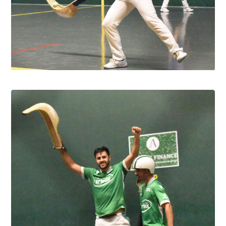
Pau cup féminine la quiñiéla fut franco
française
8.8.2026