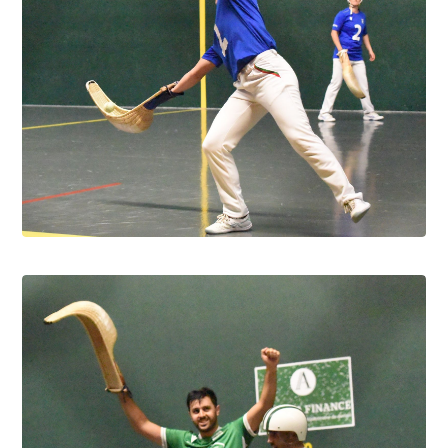
Pau cup féminine la quiñiéla fut franco
française
8.8.2026