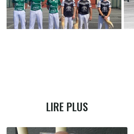
Les deux équipes à la présentation
Hugo
LIRE PLUS