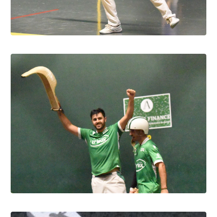
Pau cup féminine la quiñiéla fut franco
française
8.8.2026
Pau cup, Gonzales-Portet oui, mais aux