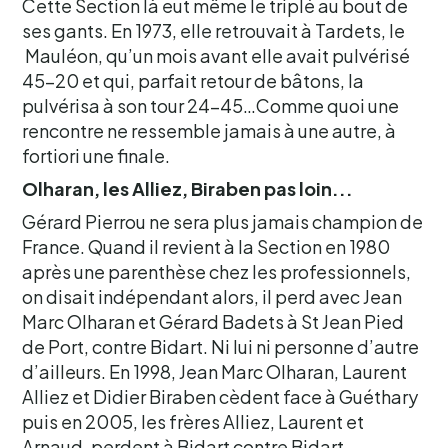
Cette Section là eut même le triplé au bout de
ses gants. En 1973, elle retrouvait à Tardets, le
Mauléon, qu’un mois avant elle avait pulvérisé
45-20 et qui, parfait retour de bâtons, la
pulvérisa à son tour 24-45…Comme quoi une
rencontre ne ressemble jamais à une autre, à
fortiori une finale.
Olharan, les Alliez, Biraben pas loin...
Gérard Pierrou ne sera plus jamais champion de
France. Quand il revient à la Section en 1980
après une parenthèse chez les professionnels,
on disait indépendant alors, il perd avec Jean
Marc Olharan et Gérard Badets à St Jean Pied
de Port, contre Bidart. Ni lui ni personne d’autre
d’ailleurs. En 1998, Jean Marc Olharan, Laurent
Alliez et Didier Biraben cèdent face à Guéthary
puis en 2005, les frères Alliez, Laurent et
Arnaud, perdent à Bidart contre Bidart…