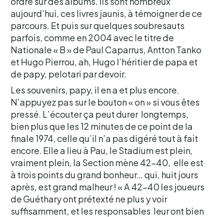
ordre sur des albums. Ils sont nombreux
aujourd’hui, ces livres jaunis, à témoigner de ce
parcours. Et puis sur quelques soubresauts
parfois, comme en 2004 avec le titre de
Nationale « B » de Paul Caparrus, Antton Tanko
et Hugo Pierrou, ah, Hugo l’héritier de papa et
de papy, pelotari par devoir.
Les souvenirs, papy, il en a et plus encore.
N’appuyez pas sur le bouton « on » si vous êtes
pressé. L’écouter ça peut durer longtemps,
bien plus que les 12 minutes de ce point de la
finale 1974, celle qu’il n’a pas digéré tout à fait
encore. Elle a lieu à Pau, le Stadium est plein,
vraiment plein, la Section mène 42-40, elle est
à trois points du grand bonheur… qui, huit jours
après, est grand malheur ! « A 42-40 les joueurs
de Guéthary ont prétexté ne plus y voir
suffisamment, et les responsables leur ont bien