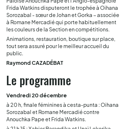
Paloise Anouchka Pape et l’Anglo-espagnole
Frida Watkins disputeront le trophée à Oihana
Sorozabal - sœur de Johan et Gorka – associée
à Romane Mercadié qui porte habituellement
les couleurs de la Section en compétitions.
Animations, restauration, boutique sur place,
tout sera assuré pour le meilleur accueil du
public.
Raymond CAZADÉBAT
Le programme
Vendredi 20 décembre
à 20 h, finale féminines à cesta-punta : Oihana
Sorozabal et Romane Mercadié contre
Anouchka Pape et Frida Watkins.
à 21 h 15 : Xabier Barandika et Unaï Lekerika