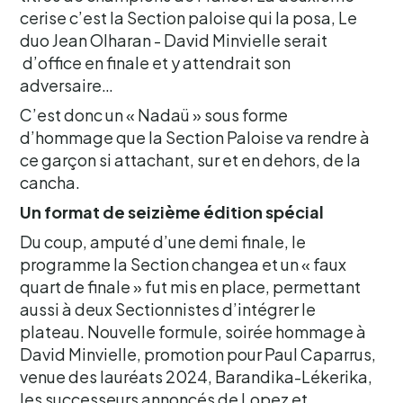
cerise c’est la Section paloise qui la posa, Le
duo Jean Olharan - David Minvielle serait
d’office en finale et y attendrait son
adversaire…
C’est donc un « Nadaü » sous forme
d’hommage que la Section Paloise va rendre à
ce garçon si attachant, sur et en dehors, de la
cancha.
Un format de seizième édition spécial
Du coup, amputé d’une demi finale, le
programme la Section changea et un « faux
quart de finale » fut mis en place, permettant
aussi à deux Sectionnistes d’intégrer le
plateau. Nouvelle formule, soirée hommage à
David Minvielle, promotion pour Paul Caparrus,
venue des lauréats 2024, Barandika-Lékerika,
les successeurs annoncés de Lopez et