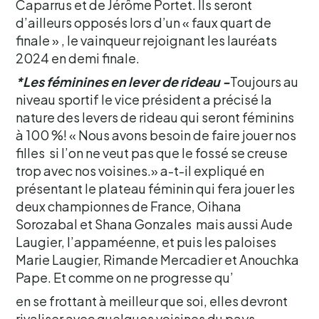
Caparrus et de Jérôme Portet. Ils seront
d’ailleurs opposés lors d’un « faux quart de
finale » , le vainqueur rejoignant les lauréats
2024 en demi finale.
*Les féminines en lever de rideau -
Toujours au
niveau sportif le vice président a précisé la
nature des levers de rideau qui seront féminins
à 100 %! « Nous avons besoin de faire jouer nos
filles si l’on ne veut pas que le fossé se creuse
trop avec nos voisines.» a-t-il expliqué en
présentant le plateau féminin qui fera jouer les
deux championnes de France, Oihana
Sorozabal et Shana Gonzales mais aussi Aude
Laugier, l’appaméenne, et puis les paloises
Marie Laugier, Rimande Mercadier et Anouchka
Pape. Et comme on ne progresse qu’
en se frottant à meilleur que soi, elles devront
rivaliser avec quelques voisines du pays