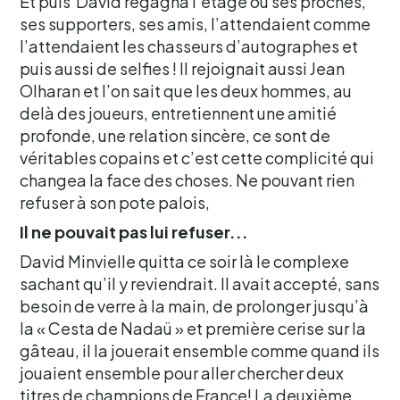
Et puis David regagna l’étage où ses proches,
ses supporters, ses amis, l’attendaient comme
l’attendaient les chasseurs d’autographes et
puis aussi de selfies ! Il rejoignait aussi Jean
Olharan et l’on sait que les deux hommes, au
delà des joueurs, entretiennent une amitié
profonde, une relation sincère, ce sont de
véritables copains et c’est cette complicité qui
changea la face des choses. Ne pouvant rien
refuser à son pote palois,
Il ne pouvait pas lui refuser...
David Minvielle quitta ce soir là le complexe
sachant qu’il y reviendrait. Il avait accepté, sans
besoin de verre à la main, de prolonger jusqu’à
la « Cesta de Nadaü » et première cerise sur la
gâteau, il la jouerait ensemble comme quand ils
jouaient ensemble pour aller chercher deux
titres de champions de France! La deuxième