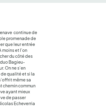
rdenave continue de
simple promenade de
uer que leur entrée
 moins et l’on
rcher du côté des
e duo Bagieu-
r. On ne s’en
de qualité et si la
s’offrit même sa
rent chemin commun
nave ayant mieux
tive de passer
Nicolas Echeverria