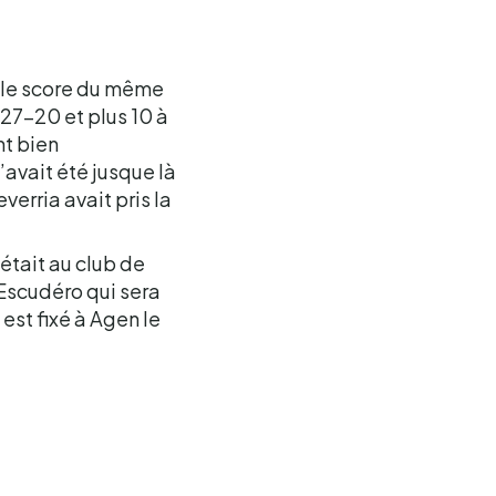
t le score du même
 27-20 et plus 10 à
nt bien
’avait été jusque là
erria avait pris la
’était au club de
 Escudéro qui sera
 est fixé à Agen le