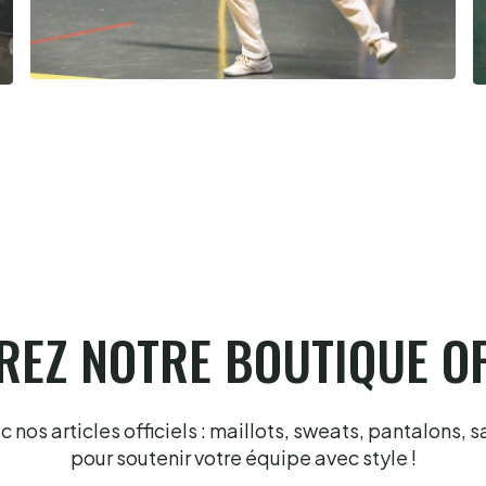
Pau cup féminine la quiñiéla fut
franco française
8.8.2026
EZ NOTRE BOUTIQUE OF
nos articles officiels : maillots, sweats, pantalons, s
pour soutenir votre équipe avec style !