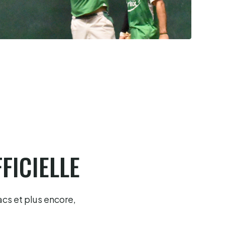
Pau cup, Gonzales-Portet oui, mais
aux forceps
8.8.2026
FICIELLE
acs et plus encore,