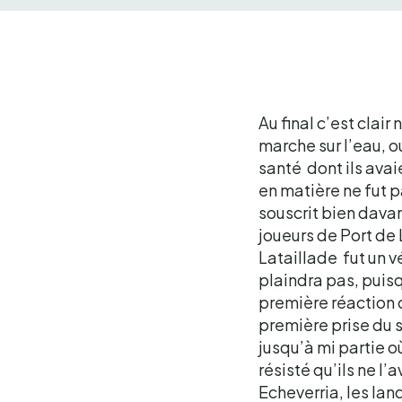
Au final c’est clai
marche sur l’eau, o
santé dont ils avai
en matière ne fut p
souscrit bien davan
joueurs de Port de 
Lataillade fut un 
plaindra pas, puisq
première réaction d
première prise du 
jusqu’à mi partie o
résisté qu’ils ne l
Echeverria, les lan