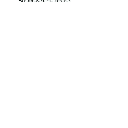
Bordenave n'a rien lâché