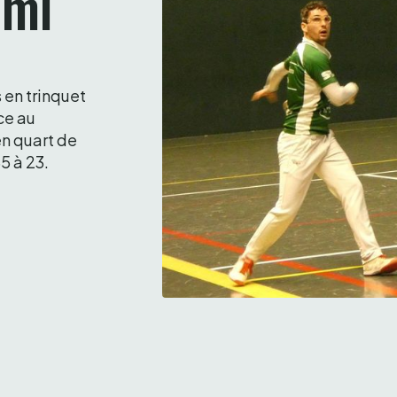
emi
en trinquet 
ce au 
n quart de 
5 à 23. 
Nicolas Echeverria à l'attaque.