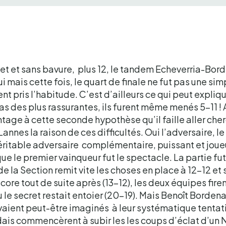
r net et sans bavure, plus 12, le tandem Echeverria-Bo
ui mais cette fois, le quart de finale ne fut pas une 
ent pris l’habitude. C’est d’ailleurs ce qui peut expliq
as des plus rassurantes, ils furent même menés 5-11 ! A
tage à cette seconde hypothèse qu’il faille aller che
Lannes la raison de ces difficultés. Oui l’adversaire, l
véritable adversaire complémentaire, puissant et joueu
ue le premier vainqueur fut le spectacle. La partie fut 
e la Section remit vite les choses en place à 12-12 et 
score tout de suite après (13-12), les deux équipes fi
ù le secret restait entoier (20-19). Mais Benoît Borde
’avaient peut-être imaginés à leur systématique tenta
dais commencèrent à subir les les coups d’éclat d’un 