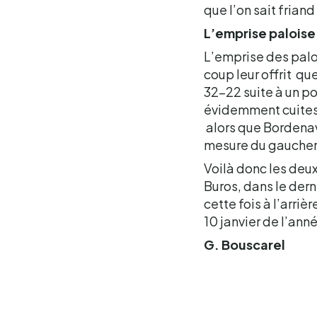
que l’on sait friand
L’emprise paloise 
L’emprise des palo
coup leur offrit que
32-22 suite à un p
évidemment cuites à
alors que Bordenave
mesure du gaucher
Voilà donc les deux 
Buros, dans le dern
cette fois à l’arri
10 janvier de l’ann
G. Bouscarel