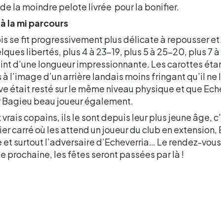
 de la moindre pelote livrée pour la bonifier.
à la mi parcours
is se fit progressivement plus délicate à repousser e
lques libertés, plus 4 à 23-19, plus 5 à 25-20, plus 7 à
oint d’une longueur impressionnante. Les carottes éta
 l’image d’un arrière landais moins fringant qu’il ne l
 était resté sur le même niveau physique et que Echev
 Bagieu beau joueur également.
vrais copains, ils le sont depuis leur plus jeune âge, c
ier carré où les attend un joueur du club en extension,
ère et surtout l’adversaire d’Echeverria… Le rendez-vous
ée prochaine, les fêtes seront passées par là !