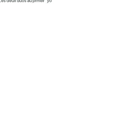
Les deux duos au prmeir "yo"