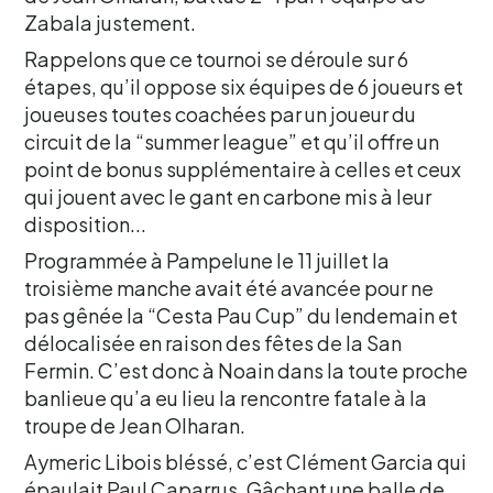
Zabala justement.
Rappelons que ce tournoi se déroule sur 6
étapes, qu’il oppose six équipes de 6 joueurs et
joueuses toutes coachées par un joueur du
circuit de la “summer league” et qu’il offre un
point de bonus supplémentaire à celles et ceux
qui jouent avec le gant en carbone mis à leur
disposition...
Programmée à Pampelune le 11 juillet la
troisième manche avait été avancée pour ne
pas gênée la “Cesta Pau Cup” du lendemain et
délocalisée en raison des fêtes de la San
Fermin. C’est donc à Noain dans la toute proche
banlieue qu’a eu lieu la rencontre fatale à la
troupe de Jean Olharan.
Aymeric Libois bléssé, c’est Clément Garcia qui
épaulait Paul Caparrus. Gâchant une balle de