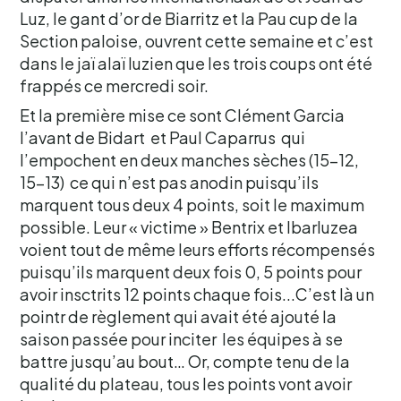
Luz, le gant d’or de Biarritz et la Pau cup de la
Section paloise, ouvrent cette semaine et c’est
dans le jaï alaï luzien que les trois coups ont été
frappés ce mercredi soir.
Et la première mise ce sont Clément Garcia
l’avant de Bidart et Paul Caparrus qui
l’empochent en deux manches sèches (15-12,
15-13) ce qui n’est pas anodin puisqu’ils
marquent tous deux 4 points, soit le maximum
possible. Leur « victime » Bentrix et Ibarluzea
voient tout de même leurs efforts récompensés
puisqu’ils marquent deux fois 0, 5 points pour
avoir insctrits 12 points chaque fois...C’est là un
pointr de règlement qui avait été ajouté la
saison passée pour inciter les équipes à se
battre jusqu’au bout… Or, compte tenu de la
qualité du plateau, tous les points vont avoir