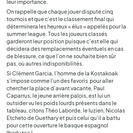
leur importance.
On rappelle que chaque jouer dispute cinq
tournois et que c’est le classement final qui
déterminera les heureux « élus » appelés pour la
summer league. Tous les joueurs classés
garderont leur position puisque c’est elle qui
décidera des remplacements éventuels en cas
de blessure, ce que l’on ne souhaite bien sûr
pas, où autres indisponibilités.
Si Clément Garcia, l’homme de la Kostakoak
s’impose comme l’un des favoris pour aller
chercher la place d’avant vacante, Paul
Caparrus, le jeune arrière palois, est lui un
outsider vu les poids lourds présents dans le
tableau, citons Théo Laborde, le luzien, Nicolas
Etcheto de Guethary et puis celui qu’il a battu
pour cette ouverture le basque espagnol
Ibarluzea !