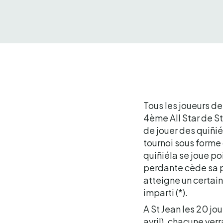
Tous les joueurs de
4ème All Star de St
de jouer des quiñié
tournoi sous forme 
quiñiéla se joue po
perdante cède sa p
atteigne un certain
imparti (*).
A St Jean les 20 jou
avril), chacune verr