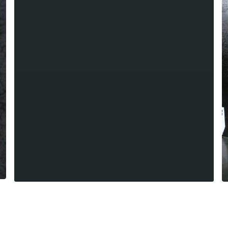
Summer league fémnine, Laugié-
Gonzales en finale à Hossegor
6.8.2026