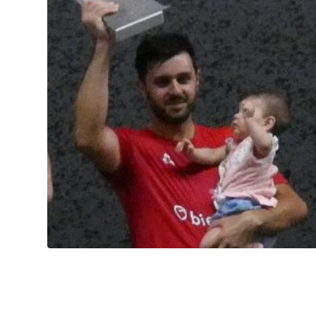
Summer league, la bataille du
classement
6.8.2026