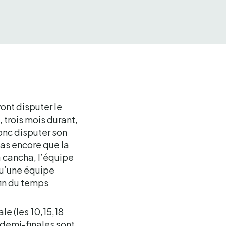
ont disputer le
 trois mois durant,
onc disputer son
pas encore que la
a cancha, l’équipe
qu’une équipe
fin du temps
le (les 10,15,18
x demi-finales sont