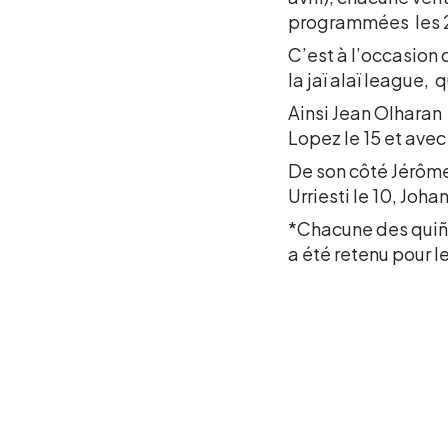
programmées les 22 
C’est à l’occasion d
la jaï alaï league, 
Ainsi Jean Olharan 
Lopez le 15 et avec
De son côté Jérôme 
Urriesti le 10, Joha
*Chacune des quiñi
a été retenu pour l