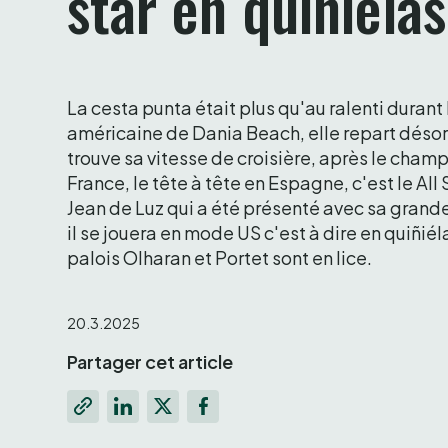
star en quiñiélas
La cesta punta était plus qu'au ralenti durant 
américaine de Dania Beach, elle repart désor
trouve sa vitesse de croisière, après le champ
France, le tête à tête en Espagne, c'est le All S
Jean de Luz qui a été présenté avec sa grand
il se jouera en mode US c'est à dire en quiñiél
palois Olharan et Portet sont en lice.
20.3.2025
Partager cet article