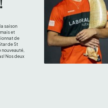
!
la saison 
mais et 
ionnat de 
tar de St 
e nouveauté, 
as! Nos deux 
Urreisti et G. Sorozabal ont brillé