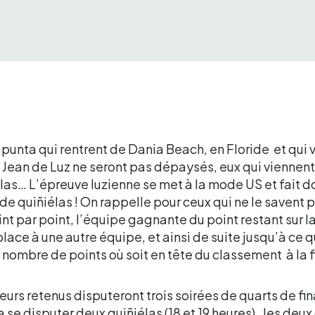
 punta qui rentrent de Dania Beach, en Floride et qui v
 Jean de Luz ne seront pas dépaysés, eux qui viennent,
las… L’épreuve luzienne se met à la mode US et fait d
de quiñiélas ! On rappelle pour ceux qui ne le savent 
int par point, l’équipe gagnante du point restant sur l
lace à une autre équipe, et ainsi de suite jusqu’à ce 
 nombre de points où soit en tête du classement à la 
eurs retenus disputeront trois soirées de quarts de fina
a se disputer deux quiñiélas (18 et 19 heures) , les deu