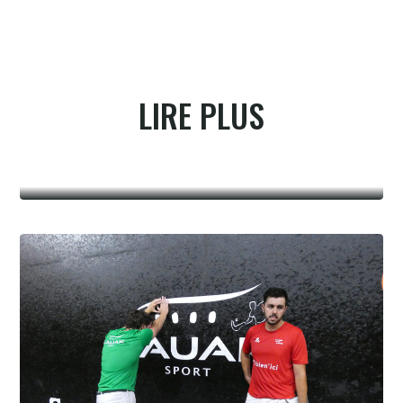
LIRE PLUS
Summer league fémnine, Laugié-
Gonzales en finale à Hossegor
6.8.2026