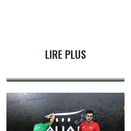
LIRE PLUS
Summer league fémnine, Laugié-
Gonzales en finale à Hossegor
6.8.2026