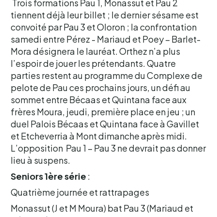
Trois formations Pau 1, Monassut et Pau 2
tiennent déjà leur billet ; le dernier sésame est
convoité par Pau 3 et Oloron ; la confrontation
samedi entre Pérez - Mariaud et Poey – Barlet-
Mora désignera le lauréat. Orthez n’a plus
l’espoir de jouer les prétendants. Quatre
parties restent au programme du Complexe de
pelote de Pau ces prochains jours, un défi au
sommet entre Bécaas et Quintana face aux
frères Moura, jeudi, première place en jeu ; un
duel Palois Bécaas et Quintana face à Gavillet
et Etcheverria à Mont dimanche après midi.
L’opposition Pau 1 – Pau 3 ne devrait pas donner
lieu à suspens.
Seniors 1ère série
:
Quatrième journée et rattrapages
Monassut (J et M Moura) bat Pau 3 (Mariaud et