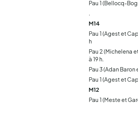
Pau 1 (Bellocq-Bogn
.
M14
Pau 1 (Agest et Ca
h
Pau 2 (Michelena e
à 19 h.
Pau 3 (Adan Baron e
Pau 1 (Agest et Ca
M12
Pau 1 (Meste et Garc