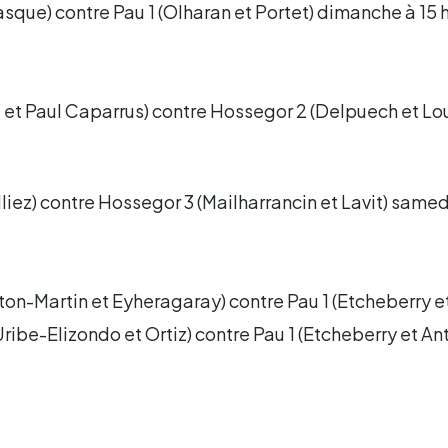
asque) contre Pau 1 (Olharan et Portet) dimanche à 15 h
u et Paul Caparrus) contre Hossegor 2 (Delpuech et Lo
lliez) contre Hossegor 3 (Mailharrancin et Lavit) samedi
eton-Martin et Eyheragaray) contre Pau 1 (Etcheberry e
Uribe-Elizondo et Ortiz) contre Pau 1 (Etcheberry et A