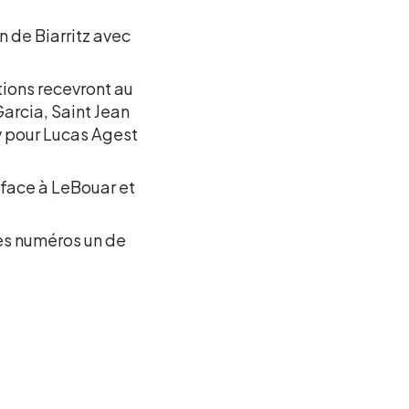
 de Biarritz avec
ations recevront au
arcia, Saint Jean
y pour Lucas Agest
 face à LeBouar et
es numéros un de