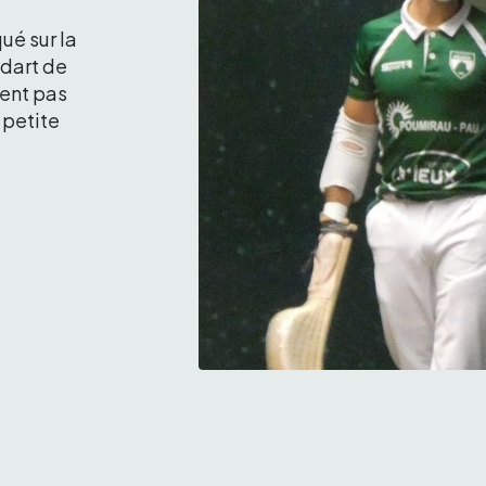
é sur la 
dart de 
ent pas 
petite 
Olharan et Portet; c'est vaincre 