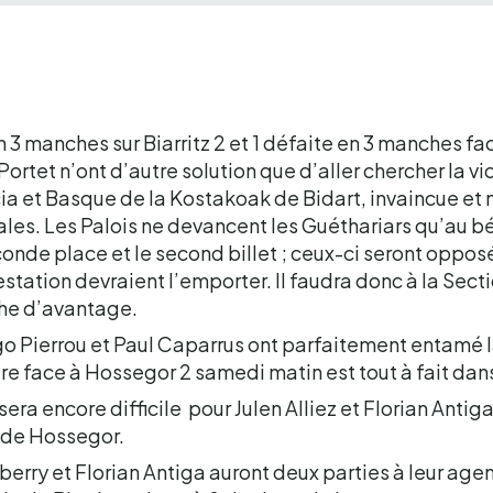
n 3 manches sur Biarritz 2 et 1 défaite en 3 manches fa
ortet n’ont d’autre solution que d’aller chercher la v
cia et Basque de la Kostakoak de Bidart, invaincue et 
ales. Les Palois ne devancent les Guéthariars qu’au b
onde place et le second billet ; ceux-ci seront opposé
estation devraient l’emporter. Il faudra donc à la Sect
he d’avantage.
go Pierrou et Paul Caparrus ont parfaitement entamé
e face à Hossegor 2 samedi matin est tout à fait dans
sera encore difficile pour Julen Alliez et Florian Anti
 de Hossegor.
erry et Florian Antiga auront deux parties à leur agend