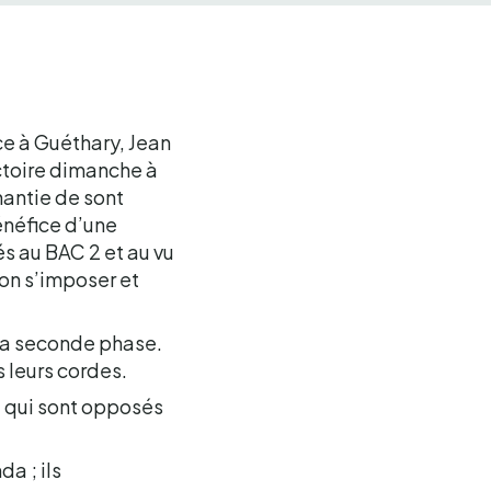
ce à Guéthary, Jean
ictoire dimanche à
nantie de sont
énéfice d’une
s au BAC 2 et au vu
ion s’imposer et
 la seconde phase.
 leurs cordes.
ga qui sont opposés
a ; ils