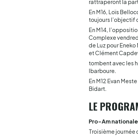
rattraperont la part
En M16, Loïs Bello
toujours l’objectif 
En M14, l’opposition
Complexe vendredi 
de Luz pour Eneko 
et Clément Capdevi
tombent avec les h
Ibarboure.
En M12 Evan Meste 
Bidart.
LE PROGRA
Pro-Am nationale 
Troisième journée 