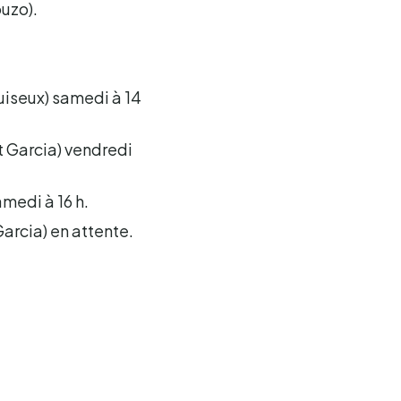
ouzo).
uiseux) samedi à 14
t Garcia) vendredi
medi à 16 h.
arcia) en attente.