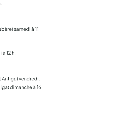
.
ubère) samedi à 11
 à 12 h.
t Antiga) vendredi.
ntiga) dimanche à 16