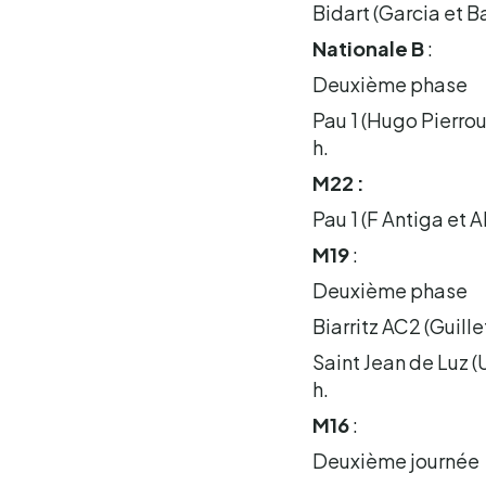
Bidart (Garcia et B
Nationale B
:
Deuxième phase
Pau 1 (Hugo Pierro
h.
M22 :
Pau 1 (F Antiga et A
M19
:
Deuxième phase
Biarritz AC2 (Guill
Saint Jean de Luz (
h.
M16
:
Deuxième journée