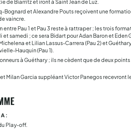
ie de Biarritz et iront à Saint Jean de Luz.
cq-Bognard et Alexandre Pouts reçoivent une formation
de vaincre.
 entre Pau 1 et Pau 3 reste à rattraper ; les trois form
et samedi ; ce sera Bidart pour Adan Baron et Eden G
Michelena et Lilian Lassus-Carrera (Pau 2) et Guéthar
elle-Hauquin (Pau 1).
onneurs à Guéthary ; ils ne cèdent que de deux points
et Milan Garcia suppléant Victor Panegos recevront l
MME
A :
du Play-off.