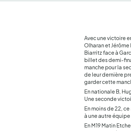
Avec une victoire e
Olharan et Jérôme P
Biarritz face à Gar
billet des demi-fin
manche pour la sec
de leur dernière pr
garder cette manc
En nationale B, Hu
Une seconde victoir
En moins de 22, ce 
à une autre équipe
En M19 Matin Etcheb