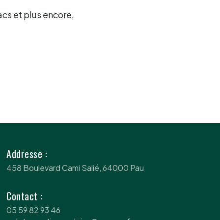
acs et plus encore,
Addresse :
458 Boulevard Cami Salié, 64000 Pau
Contact :
05 59 82 93 46