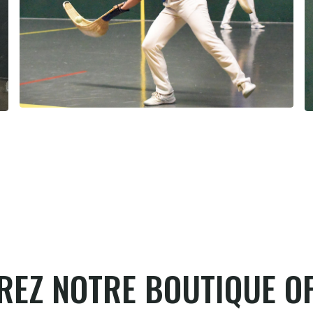
Pau cup féminine la quiñiéla fut
franco française
8.8.2026
EZ NOTRE BOUTIQUE OF