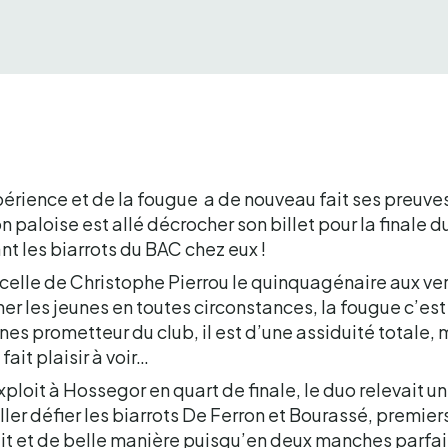
xpérience et de la fougue a de nouveau fait ses preuve
on paloise est allé décrocher son billet pour la finale 
t les biarrots du BAC chez eux !
 celle de Christophe Pierrou le quinquagénaire aux ve
r les jeunes en toutes circonstances, la fougue c’es
nes prometteur du club, il est d’une assiduité totale, m
fait plaisir à voir…
ploit à Hossegor en quart de finale, le duo relevait u
ller défier les biarrots De Ferron et Bourassé, premie
 fait et de belle manière puisqu’en deux manches parf