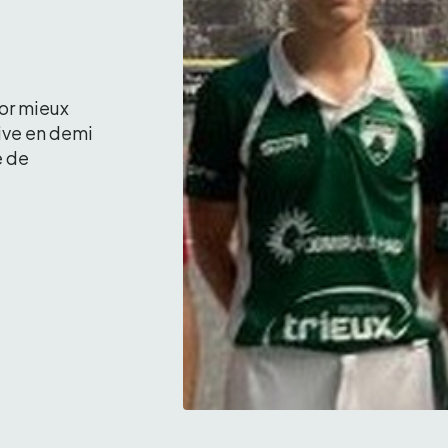
or mieux 
ive en demi 
 de 
Clément Antiga et Christophe Pie