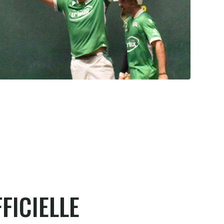
Pau cup, Gonzales-Portet oui, mais
aux forceps
8.8.2026
FICIELLE