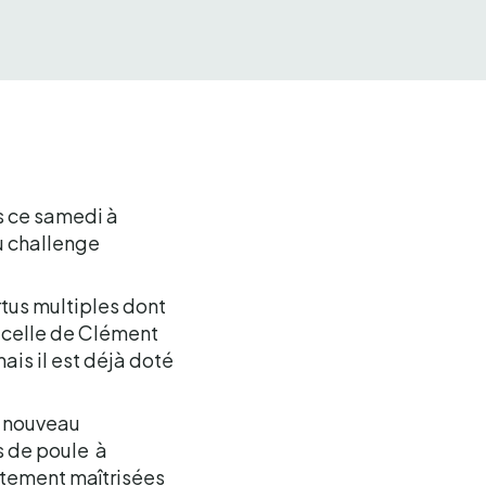
s ce samedi à
du challenge
rtus multiples dont
t celle de Clément
ais il est déjà doté
n nouveau
rs de poule à
aitement maîtrisées