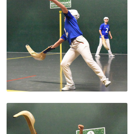
Pau cup féminine la quiñiéla fut franco
française
8.8.2026