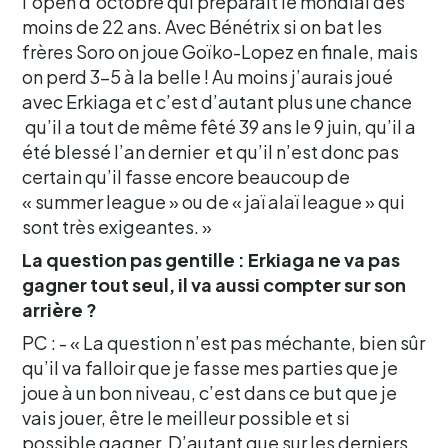
l’open d’octobre qui préparait le mondial des
moins de 22 ans. Avec Bénétrix si on bat les
frères Soro on joue Goïko-Lopez en finale, mais
on perd 3-5 à la belle ! Au moins j’aurais joué
avec Erkiaga et c’est d’autant plus une chance
qu’il a tout de même fêté 39 ans le 9 juin, qu’il a
été blessé l’an dernier et qu’il n’est donc pas
certain qu’il fasse encore beaucoup de
« summer league » ou de « jaï alaï league » qui
sont très exigeantes. »
La question pas gentille : Erkiaga ne va pas
gagner tout seul, il va aussi compter sur son
arrière ?
PC : - « La question n’est pas méchante, bien sûr
qu’il va falloir que je fasse mes parties que je
joue à un bon niveau, c’est dans ce but que je
vais jouer, être le meilleur possible et si
possible gagner. D’autant que sur les derniers