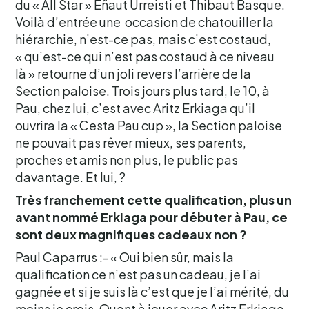
du « All Star » Eñaut Urreisti et Thibaut Basque.
Voilà d’entrée une occasion de chatouiller la
hiérarchie, n’est-ce pas, mais c’est costaud,
« qu’est-ce qui n’est pas costaud à ce niveau
là » retourne d’un joli revers l’arrière de la
Section paloise. Trois jours plus tard, le 10, à
Pau, chez lui, c’est avec Aritz Erkiaga qu’il
ouvrira la « Cesta Pau cup », la Section paloise
ne pouvait pas rêver mieux, ses parents,
proches et amis non plus, le public pas
davantage. Et lui, ?
Très franchement cette qualification, plus un
avant nommé Erkiaga pour débuter à Pau, ce
sont deux magnifiques cadeaux non ?
Paul Caparrus :- « Oui bien sûr, mais la
qualification ce n’est pas un cadeau, je l’ai
gagnée et si je suis là c’est que je l’ai mérité, du
moins je crois. Quant à jouer avec Aritz Erkiaga