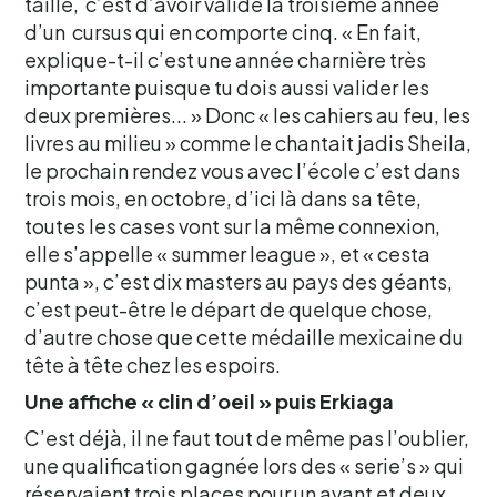
taille, c’est d’avoir validé la troisième année
d’un cursus qui en comporte cinq. « En fait,
explique-t-il c’est une année charnière très
importante puisque tu dois aussi valider les
deux premières... » Donc « les cahiers au feu, les
livres au milieu » comme le chantait jadis Sheila,
le prochain rendez vous avec l’école c’est dans
trois mois, en octobre, d’ici là dans sa tête,
toutes les cases vont sur la même connexion,
elle s’appelle « summer league », et « cesta
punta », c’est dix masters au pays des géants,
c’est peut-être le départ de quelque chose,
d’autre chose que cette médaille mexicaine du
tête à tête chez les espoirs.
Une affiche « clin d’oeil » puis Erkiaga
C’est déjà, il ne faut tout de même pas l’oublier,
une qualification gagnée lors des « serie’s » qui
réservaient trois places pour un avant et deux