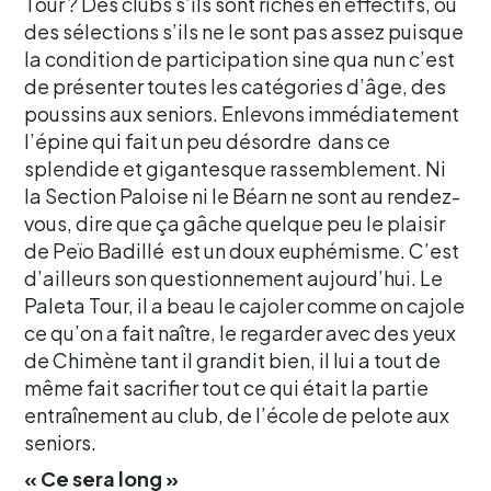
Tour ? Des clubs s’ils sont riches en effectifs, ou
des sélections s’ils ne le sont pas assez puisque
la condition de participation sine qua nun c’est
de présenter toutes les catégories d’âge, des
poussins aux seniors. Enlevons immédiatement
l’épine qui fait un peu désordre dans ce
splendide et gigantesque rassemblement. Ni
la Section Paloise ni le Béarn ne sont au rendez-
vous, dire que ça gâche quelque peu le plaisir
de Peïo Badillé est un doux euphémisme. C’est
d’ailleurs son questionnement aujourd’hui. Le
Paleta Tour, il a beau le cajoler comme on cajole
ce qu’on a fait naître, le regarder avec des yeux
de Chimène tant il grandit bien, il lui a tout de
même fait sacrifier tout ce qui était la partie
entraînement au club, de l’école de pelote aux
seniors.
« Ce sera long »