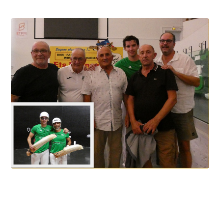
Garcia et Portet au paradis luzien
5.8.2026
Biarritz, Olharan-Caparrus, la perf
majuscule
4.8.2026