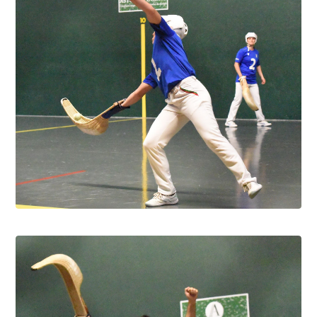
Pau cup féminine la quiñiéla fut franco
française
8.8.2026