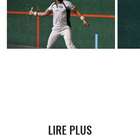
Bécaas en action
Quintana 
LIRE PLUS