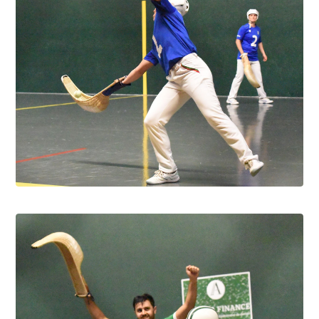
Pau cup féminine la quiñiéla fut franco
française
8.8.2026