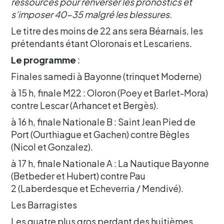
ressources pour renverser les pronostics et
s’imposer 40-35 malgré les blessures.
Le titre des moins de 22 ans sera Béarnais, les
prétendants étant Oloronais et Lescariens.
Le programme
:
Finales samedi à Bayonne (trinquet Moderne)
à 15 h, finale M22 : Oloron (Poey et Barlet-Mora)
contre Lescar (Arhancet et Bergès).
à 16 h, finale Nationale B : Saint Jean Pied de
Port (Ourthiague et Gachen) contre Bègles
(Nicol et Gonzalez).
à 17 h, finale Nationale A : La Nautique Bayonne
(Betbeder et Hubert) contre Pau
2 (Laberdesque et Echeverria / Mendivé).
Les Barragistes
Les quatre plus gros perdant des huitièmes