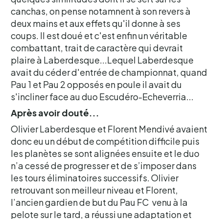
canchas, on pense notamnent à son revers à
deux mains et aux effets qu'il donne à ses
coups. Il est doué et c'est enfin un véritable
combattant, trait de caractère qui devrait
plaire à Laberdesque...Lequel Laberdesque
avait du céder d'entrée de championnat, quand
Pau 1 et Pau 2 opposés en poule il avait du
s'incliner face au duo Escudéro-Echeverria...
Après avoir douté...
Olivier Laberdesque et Florent Mendivé avaient
donc eu un début de compétition difficile puis
les planètes se sont alignées ensuite et le duo
n’a cessé de progresser et de s’imposer dans
les tours éliminatoires successifs. Olivier
retrouvant son meilleur niveau et Florent,
l’ancien gardien de but du Pau FC venu à la
pelote sur le tard, a réussi une adaptation et