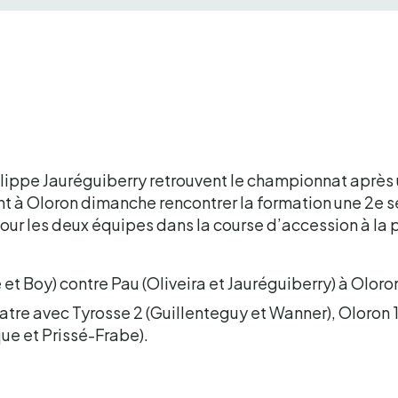
hilippe Jauréguiberry retrouvent le championnat après
ent à Oloron dimanche rencontrer la formation une 2e 
our les deux équipes dans la course d’accession à la 
et Boy) contre Pau (Oliveira et Jauréguiberry) à Oloro
atre avec Tyrosse 2 (Guillenteguy et Wanner), Oloron 
que et Prissé-Frabe).