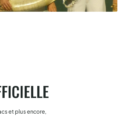
Garcia et Portet au paradis luzien
5.8.2026
FICIELLE
acs et plus encore,