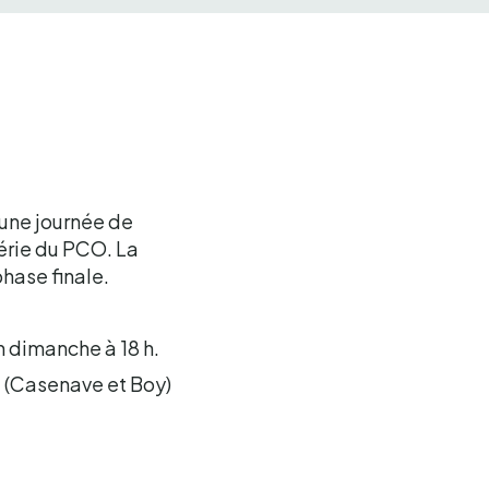
 une journée de
série du PCO. La
phase finale.
n dimanche à 18 h.
1 (Casenave et Boy)