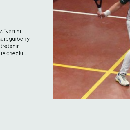
"vert et 
aureguiberry 
tretenir 
ue chez lui...
Nico Echeverria est toujours abse