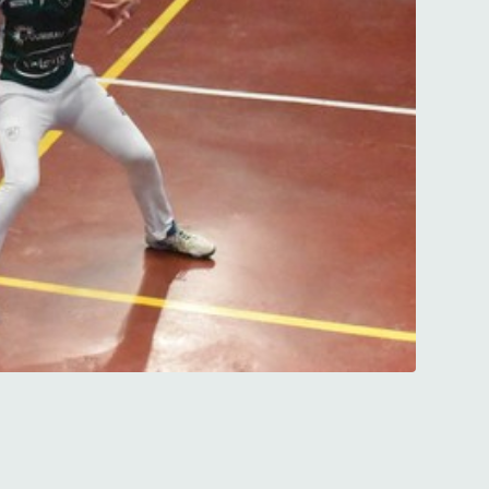
nt....