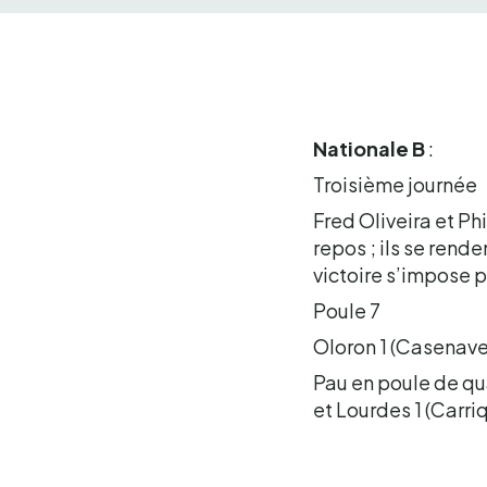
Nationale B
:
Troisième journée
Fred Oliveira et P
repos ; ils se rend
victoire s’impose p
Poule 7
Oloron 1 (Casenave 
Pau en poule de qu
et Lourdes 1 (Carri