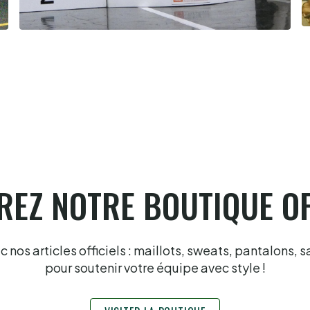
Biarritz Barandika-Portet le gant en
or
6.8.2026
EZ NOTRE BOUTIQUE OF
nos articles officiels : maillots, sweats, pantalons, s
pour soutenir votre équipe avec style !