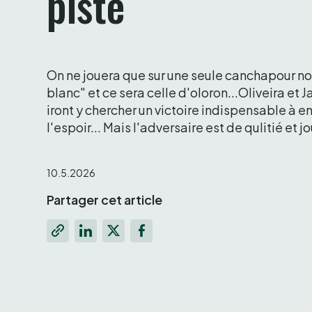
piste 
On ne jouera que sur une seule canchapour nos 
blanc" et ce sera celle d'oloron...Oliveira et J
iront y chercher un victoire indispensable à en
l'espoir... Mais l'adversaire est de qulitié et jo
10.5.2026
Partager cet article