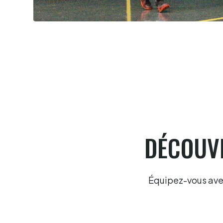
Pau cup, Portet en lice, troisième
6.8.2026
DÉCOUVR
Équipez-vous avec 