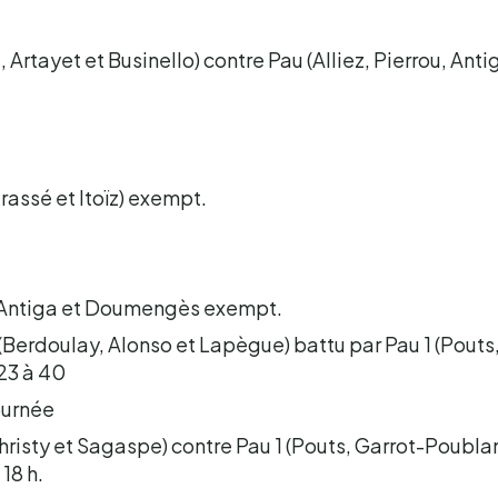
 Artayet et Businello) contre Pau (Alliez, Pierrou, Ant
rassé et Itoïz) exempt.
F Antiga et Doumengès exempt.
 (Berdoulay, Alonso et Lapègue) battu par Pau 1 (Pout
23 à 40
ournée
hristy et Sagaspe) contre Pau 1 (Pouts, Garrot-Poubla
18 h.