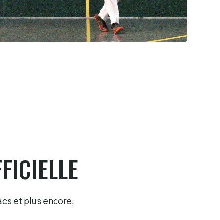
Pau cup, Portet en lice, troisième
6.8.2026
FICIELLE
acs et plus encore,