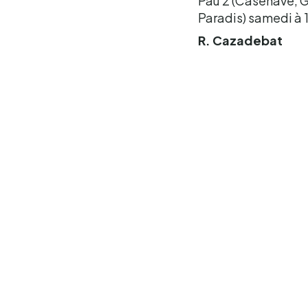
Pau 2 (Casenave, G
Paradis) samedi à 1
R. Cazadebat