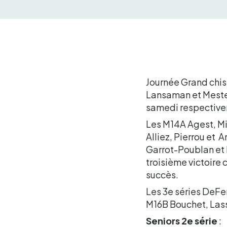
Journée Grand chis
Lansaman et Meste 
samedi respectivem
Les M14A Agest, Mi
Alliez, Pierrou et
Garrot-Poublan et 
troisième victoire
succès.
Les 3e séries DeFer
M16B Bouchet, Lass
Seniors 2e série
: