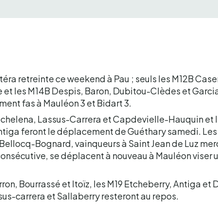
téra retreinte ce weekend à Pau ; seuls les M12B Case
et les M14B Despis, Baron, Dubitou-Clèdes et Garci
ent fas à Mauléon 3 et Bidart 3.
chelena, Lassus-Carrera et Capdevielle-Hauquin et le
 Antiga feront le déplacement de Guéthary samedi. Les
Bellocq-Bognard, vainqueurs à Saint Jean de Luz mer
 consécutive, se déplacent à nouveau à Mauléon viser
ron, Bourrassé et Itoïz, les M19 Etcheberry, Antiga e
us-carrera et Sallaberry resteront au repos.