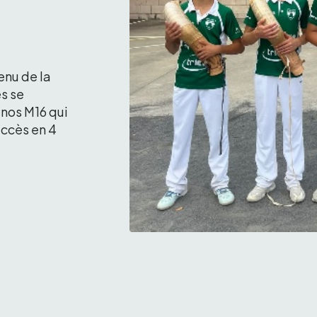
nu de la 
s se 
nos M16 qui 
ccès en 4 
Les M16 visent la passe de 4