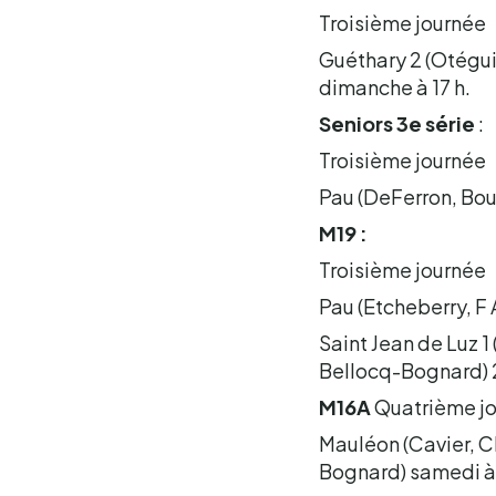
Troisième journée
Guéthary 2 (Otégui,
dimanche à 17 h.
Seniors 3e série
:
Troisième journée
Pau (DeFerron, Bou
M19 :
Troisième journée
Pau (Etcheberry, 
Saint Jean de Luz 1
Bellocq-Bognard) 
M16A
Quatrième j
Mauléon (Cavier, C
Bognard) samedi à 