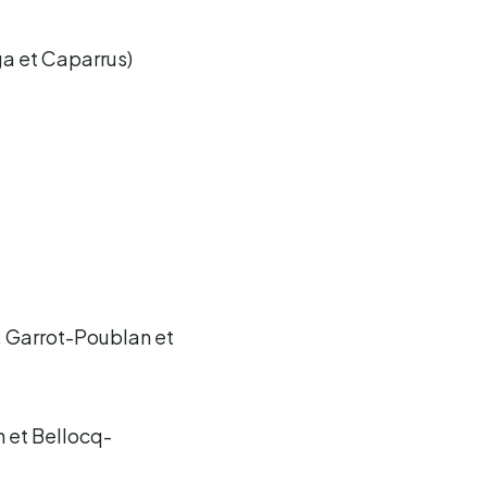
iga et Caparrus)
s, Garrot-Poublan et
n et Bellocq-