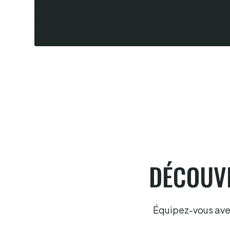
Summer league fémnine, Laugié-
Gonzales en finale à Hossegor
6.8.2026
DÉCOUVR
Équipez-vous avec 