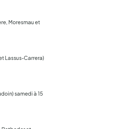
fère, Moresmau et
 et Lassus-Carrera)
udoin) samedi à 15