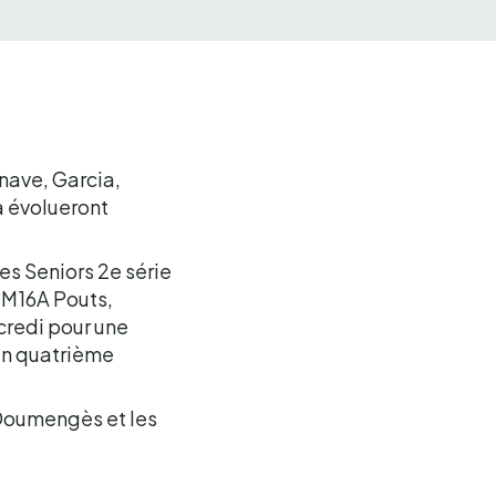
nave, Garcia,
a évolueront
s Seniors 2e série
 M16A Pouts,
credi pour une
 un quatrième
t Doumengès et les