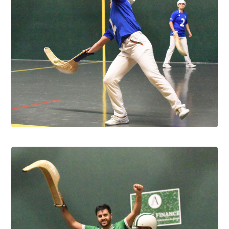
Pau cup féminine la quiñiéla fut franco
française
8.8.2026