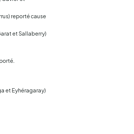
rrus) reporté cause
Garat et Sallaberry)
eporté.
ga et Eyhéragaray)