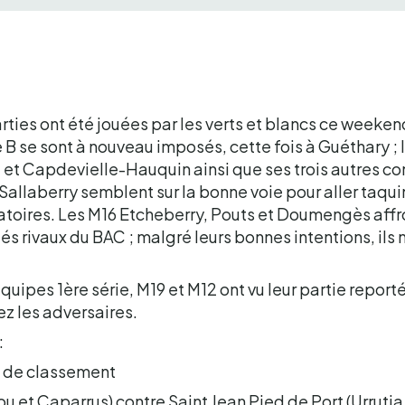
ties ont été jouées par les verts et blancs ce weeken
B se sont à nouveau imposés, cette fois à Guéthary ; l
 et Capdevielle-Hauquin ainsi que ses trois autres c
allaberry semblent sur la bonne voie pour aller taqui
atoires. Les M16 Etcheberry, Pouts et Doumengès affr
és rivaux du BAC ; malgré leurs bonnes intentions, ils n
quipes 1ère série, M19 et M12 ont vu leur partie report
ez les adversaires.
:
s de classement
ou et Caparrus) contre Saint Jean Pied de Port (Urrutia