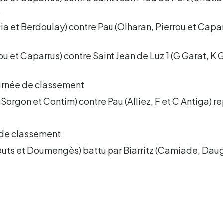
.
rcia et Berdoulay) contre Pau (Olharan, Pierrou et Capa
ou et Caparrus) contre Saint Jean de Luz 1 (G Garat, K 
rnée de classement
, Sorgon et Contim) contre Pau (Alliez, F et C Antiga) r
de classement
outs et Doumengès) battu par Biarritz (Camiade, Dau