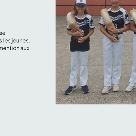
se 
 les jeunes, 
 mention aux 
Les M14 sur la bonne voie