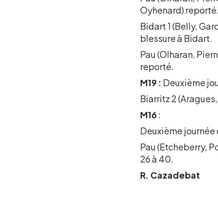
Oyhenard) reporté
Bidart 1 (Belly, Ga
blessure à Bidart.
Pau (Olharan, Pierr
reporté.
M19 :
Deuxième jou
Biarritz 2 (Aragues
M16
:
Deuxième journée 
Pau (Etcheberry, P
26 à 40.
R. Cazadebat