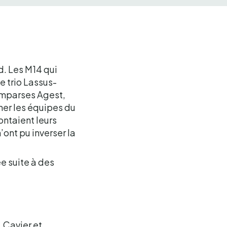
d. Les M14 qui
e trio Lassus-
omparses Agest,
ner les équipes du
ontaient leurs
’ont pu inverser la
ée suite à des
, Cavier et