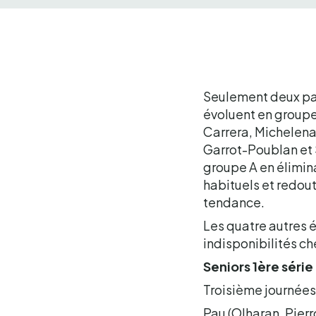
Seulement deux par
évoluent en groupe 
Carrera, Michelena
Garrot-Poublan et S
groupe A en élimin
habituels et redout
tendance.
Les quatre autres é
indisponibilités ch
Seniors 1ère série
Troisième journée
Pau (Olharan, Pierr