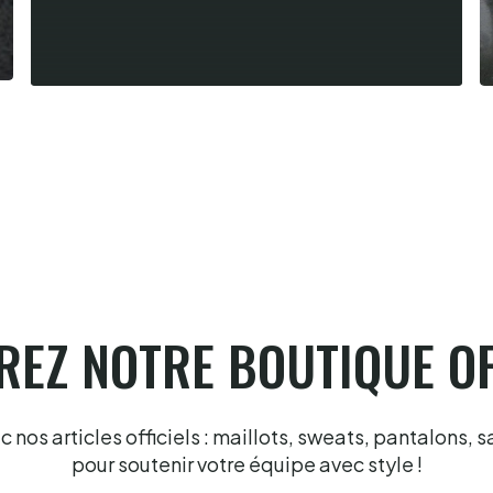
Summer league fémnine, Laugié-
Gonzales en finale à Hossegor
6.8.2026
EZ NOTRE BOUTIQUE OF
nos articles officiels : maillots, sweats, pantalons, s
pour soutenir votre équipe avec style !