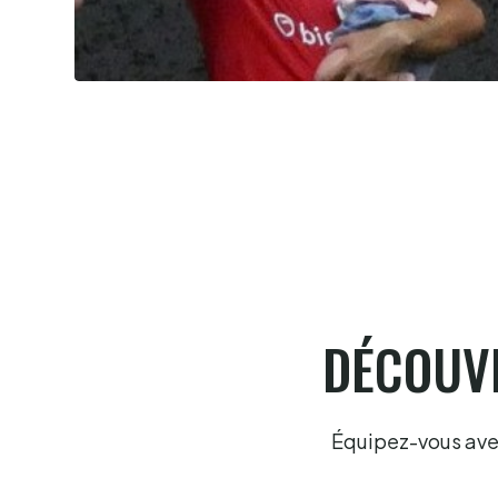
Summer league, la bataille du
classement
6.8.2026
DÉCOUVR
Équipez-vous avec 