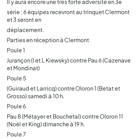
Il y aura encore une très forte adversité en 3e
série ; 6 équipes recevront au trinquet Clermont
et 3 seront en
déplacement.
Parties en réception à Clermont
Poule 1
Jurançon (I et L Kiewsky) contre Pau 6 (Cazenave
et Mondinat)
Poule 5
(Guiraud et Larricq) contre Oloron 1 (Betat et
Grosso) samedi à 10 h.
Poule 6
Pau 8 (Métayer et Bouchetal) contre Oloron 11
(Noël et King) dimanche à 19 h.
Poule 7