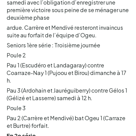
samedi avec l’obligation d’enregistrer une
première victoire sous peine de se ménager une
deuxième phase
ardue. Carrère et Mendivé resteront invaincus
suite au forfait de l’équipe d’Ogeu.
Seniors 1ère série : Troisième journée
Poule 2
Pau 1 (Escudéro et Landagaray) contre
Coarraze-Nay 1 (Pujoou et Birou) dimanche à 17
h.
Pau 3 (Ardohain et Jauréguiberry) contre Gélos 1
(Gélizé et Lasserre) samedi à 12 h.
Poule 3
Pau 2 (Carrère et Mendivé) bat Ogeu 1 (Carraze
et Burtre) forfait.
En 2e série,