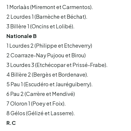
1 Morlaàs (Miremont et Carmentos).
2 Lourdes 1 (Barnèche et Béchat).
3 Billère 1 (Oncins et Lolibé).
Nationale B
1 Lourdes 2 (Philippe et Etcheverry)
2 Coarraze-Nay Pujoou et Birou)
3 Lourdes 3 (Etchécopar et Prissé-Frabe).
4 Billère 2 (Bergès et Bordenave).
5 Pau 1 (Escudéro et Jauréguiberry).
6 Pau 2 (Carrère et Mendivé)
7 Oloron 1 (Poey et Foix).
8 Gélos (Gélizé et Lasserre).
R.C