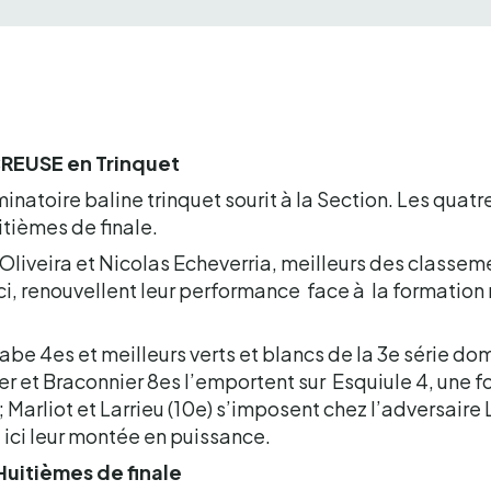
EUSE en Trinquet
minatoire baline trinquet sourit à la Section. Les quatr
itièmes de finale.
 Oliveira et Nicolas Echeverria, meilleurs des classem
ici, renouvellent leur performance face à la formation
e 4es et meilleurs verts et blancs de la 3e série dom
r et Braconnier 8es l’emportent sur Esquiule 4, une f
 ; Marliot et Larrieu (10e) s’imposent chez l’adversaire
 ici leur montée en puissance.
 Huitièmes de finale