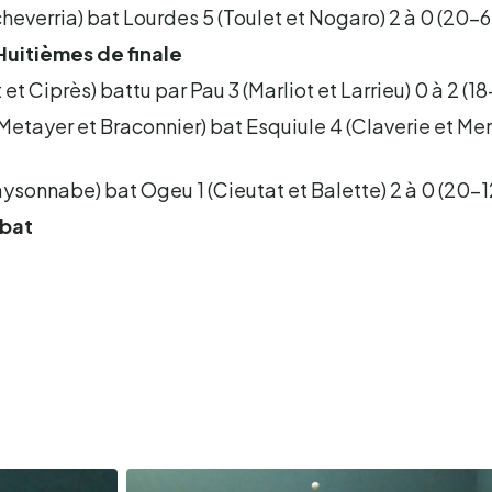
Echeverria) bat Lourdes 5 (Toulet et Nogaro) 2 à 0 (20-6
 Huitièmes de finale
et Ciprès) battu par Pau 3 (Marliot et Larrieu) 0 à 2 (1
Metayer et Braconnier) bat Esquiule 4 (Claverie et Me
ysonnabe) bat Ogeu 1 (Cieutat et Balette) 2 à 0 (20-1
bat