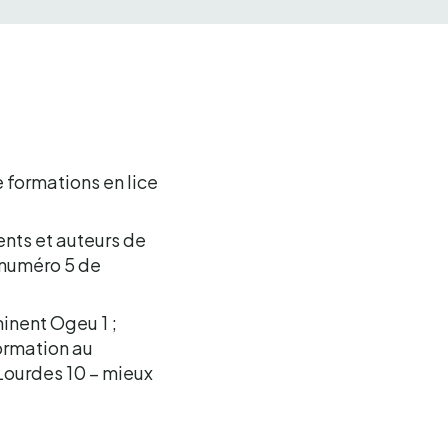
e formations en lice
ents et auteurs de
 numéro 5 de
inent Ogeu 1 ;
ormation au
 Lourdes 10 – mieux