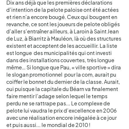
Dix ans déjà que les premières déclarations
d’intention de la pelote paloise ont été actées
et rien n’a encore bougé. Ceux qui bougent en
revanche, ce sont les joueurs de pelote obligés
d’aller s’entraîner ailleurs, à Laroin à Saint Jean
de Luz, à Biarritz à Mauléon, là où des structures
existent et acceptent de les accueillir. La liste
est longue des municipalités qui ont investi
dans des installations couvertes, très longue
même… Si longue que Pau, « ville sportive » dira
le slogan promotionnel pour la com, aurait pu
coiffer le bonnet du dernier de la classe. Aurait,
oui puisque la capitale du Béarn va finalement
faire mentir l’adage selon lequel le temps
perdu ne se rattrape pas... Le complexe de
pelote lui vaudra le prix d’excellence en 2006
avec une réalisation encore inégalée à ce jour
et puis aussi... le mondial de 2010 !