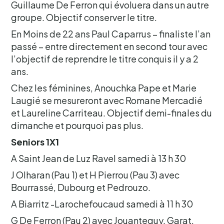
Guillaume De Ferron qui évoluera dans un autre
groupe. Objectif conserver le titre.
En Moins de 22 ans Paul Caparrus – finaliste l’an
passé – entre directement en second tour avec
l’objectif de reprendre le titre conquis il y a 2
ans.
Chez les féminines, Anouchka Pape et Marie
Laugié se mesureront avec Romane Mercadié
et Laureline Carriteau. Objectif demi-finales du
dimanche et pourquoi pas plus.
Seniors 1X1
A Saint Jean de Luz Ravel samedi à 13 h 30
J Olharan (Pau 1) et H Pierrou (Pau 3) avec
Bourrassé, Dubourg et Pedrouzo.
A Biarritz -Larochefoucaud samedi à 11 h 30
G De Ferron (Pau 2) avec Jouanteguy, Garat,