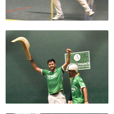
Pau cup féminine la quiñiéla fut franco
française
8.8.2026
Pau cup, Gonzales-Portet oui, mais aux