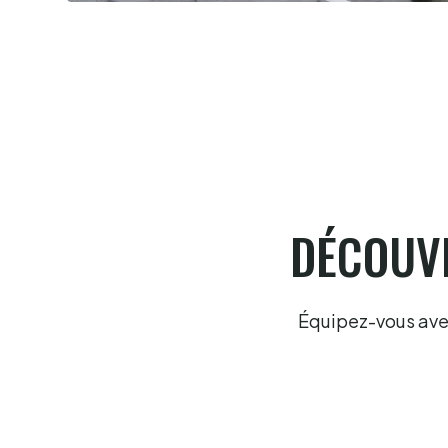
Biarritz Barandika-Portet le gant en
or
6.8.2026
DÉCOUVR
Équipez-vous avec 