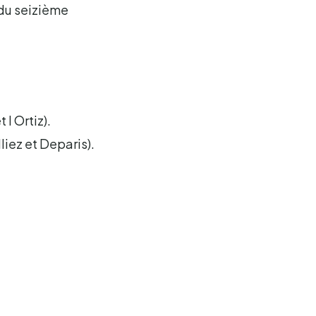
 du seizième
 I Ortiz).
liez et Deparis).