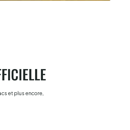
Biarritz, Olharan-Caparrus, la perf
majuscule
4.8.2026
FICIELLE
acs et plus encore,