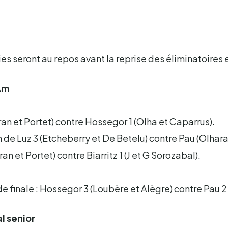
es seront au repos avant la reprise des éliminatoires e
Am
ran et Portet) contre Hossegor 1 (Olha et Caparrus).
n de Luz 3 (Etcheberry et De Betelu) contre Pau (Olhara
an et Portet) contre Biarritz 1 (J et G Sorozabal).
 finale : Hossegor 3 (Loubère et Alègre) contre Pau 2 
l senior