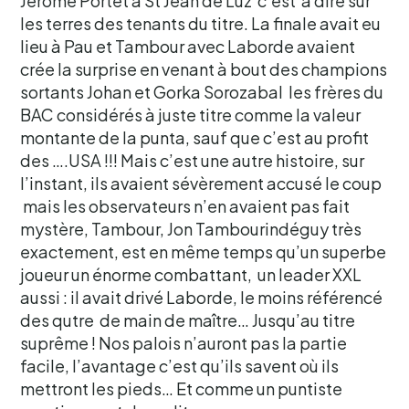
Jérôme Portet à St Jean de Luz c’est à dire sur
les terres des tenants du titre. La finale avait eu
lieu à Pau et Tambour avec Laborde avaient
crée la surprise en venant à bout des champions
sortants Johan et Gorka Sorozabal les frères du
BAC considérés à juste titre comme la valeur
montante de la punta, sauf que c’est au profit
des ….USA !!! Mais c’est une autre histoire, sur
l’instant, ils avaient sévèrement accusé le coup
mais les observateurs n’en avaient pas fait
mystère, Tambour, Jon Tambourindéguy très
exactement, est en même temps qu’un superbe
joueur un énorme combattant, un leader XXL
aussi : il avait drivé Laborde, le moins référencé
des qutre de main de maître… Jusqu’au titre
suprême ! Nos palois n’auront pas la partie
facile, l’avantage c’est qu’ils savent où ils
mettront les pieds… Et comme un puntiste