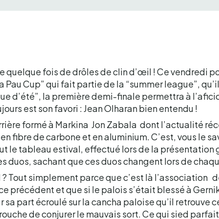
e quelque fois de drôles de clin d’œil ! Ce vendredi p
a Pau Cup” qui fait partie de la “summer league”, qu’il
igue d’été”, la première demi-finale permettra à l’afici
ujours est son favori : Jean Olharan bien entendu !
arrière formé à Markina Jon Zabala dont l’actualité réce
en fibre de carbone et en aluminium. C’est, vous le s
out le tableau estival, effectué lors de la présentation
les duos, sachant que ces duos changent lors de chaq
il ? Tout simplement parce que c’est là l’association 
ce précédent et que si le palois s’était blessé à Gerni
 sa part écroulé sur la cancha paloise qu’il retrouve ce
rouche de conjurer le mauvais sort. Ce qui sied parfa