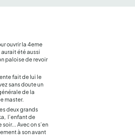
our ouvrir la 4eme
 aurait été aussi
on paloise de revoir
nte fait de lui le
avez sans doute un
 générale de la
ue master.
des deux grands
ka, l’enfant de
 soir... Avec on s’en
itement à son avant