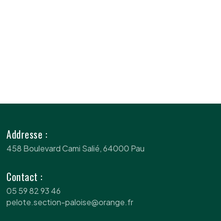
Addresse :
458 Boulevard Cami Salié, 64000 Pau
Contact :
05 59 82 93 46
pelote.section-paloise@orange.fr