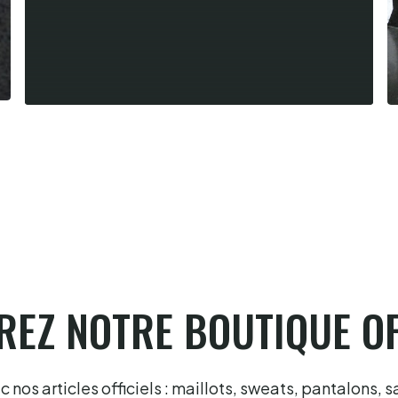
Summer league fémnine, Laugié-
Gonzales en finale à Hossegor
6.8.2026
EZ NOTRE BOUTIQUE OF
nos articles officiels : maillots, sweats, pantalons, s