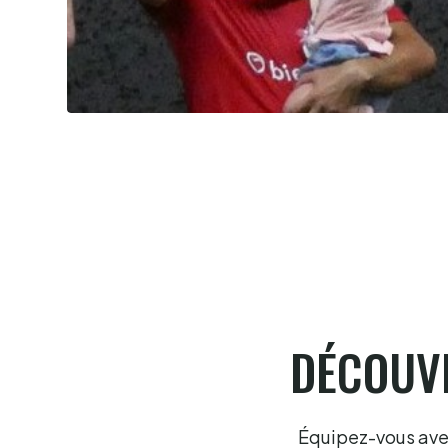
Summer league, la bataille du
classement
6.8.2026
DÉCOUVR
Équipez-vous avec 