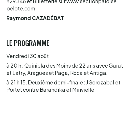
829 346 et Billetterie sur www.sectionpaloise-
pelote.com
Raymond CAZADÉBAT
LE PROGRAMME
Vendredi 30 août
à 20 h : Quiniela des Moins de 22 ans avec Garat
et Latry, Aragües et Paga, Roca et Antiga.
à 21 h 15, Deuxième demi-finale : J Sorozabal et
Portet contre Barandika et Minvielle