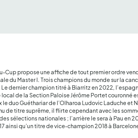
-Cup propose une affiche de tout premier ordre vend
le du Master I. Trois champions du monde sur la canch
 Le dernier champion titré à Biarritz en 2022, l’espagn
e local de la Section Paloise Jérôme Portet couronné 
 le duo Guéthariar de l’Olharoa Ludovic Laduche et Ni
nu de titre suprême, il flirte cependant avec les somm
 des sélections nationales ; l’arrière le sera à Pau en 
 ainsi qu’un titre de vice-champion 2018 à Barcelo