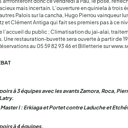
s’affronteront donc ce vendredi à Pau, le posé, réfléchi
acieux mais incertain. L’ouverture en quiniela à trois 
autres Palois sur la cancha, Hugo Pierrou vainqueur lu
tz et Clément Antiga qui fait ses premiers pas à ce ni
 l’accueil du public ; Climatisation du jaï-alaï, traite
 Une restauration-buvette sera ouverte à partir de 19
servations au 05 59 82 93 46 et Billetterie sur www.
ÉBAT
poirs à 3 équipes avec les avants Zamora, Roca, Pierr
Latry.
 Master I : Erkiaga et Portet contre Laduche et Etché
poirs à 4 équipes.