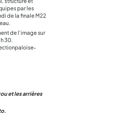
, structuré et
équipes par les
ndi de la finale M22
veau.
ment de l’image sur
 h 30.
sectionpaloise-
ou et les arrières
to.