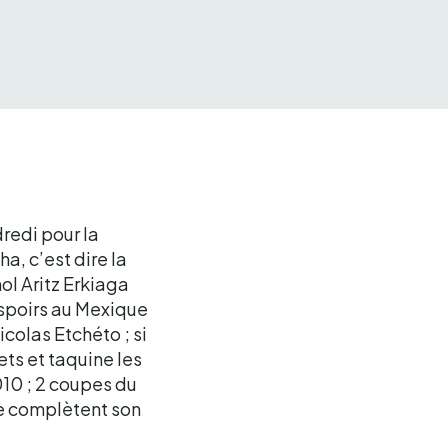
redi pour la
a, c’est dire la
ol Aritz Erkiaga
espoirs au Mexique
colas Etchéto ; si
ets et taquine les
2010 ; 2 coupes du
ne complètent son