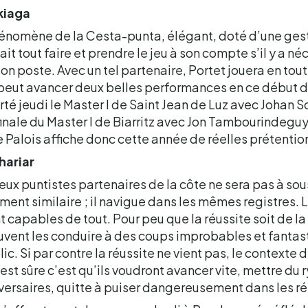
kiaga
hénomène de la Cesta-punta, élégant, doté d’une gest
it tout faire et prendre le jeu à son compte s’il y a néc
son poste. Avec un tel partenaire, Portet jouera en tou
l peut avancer deux belles performances en ce début
rté jeudi le Master I de Saint Jean de Luz avec Johan S
 finale du Master I de Biarritz avec Jon Tambourindegu
e Palois affiche donc cette année de réelles prétentio
hariar
eux puntistes partenaires de la côte ne sera pas à so
ment similaire ; il navigue dans les mêmes registres.
capables de tout. Pour peu que la réussite soit de la 
vent les conduire à des coups improbables et fantast
ic. Si par contre la réussite ne vient pas, le contexte 
est sûre c’est qu’ils voudront avancer vite, mettre du
dversaires, quitte à puiser dangereusement dans les r