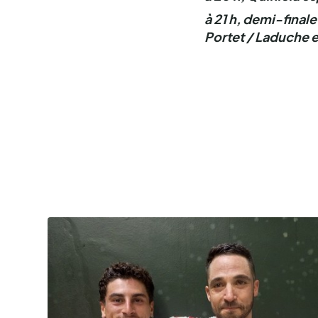
à 21 h, demi-finale
Portet / Laduche e