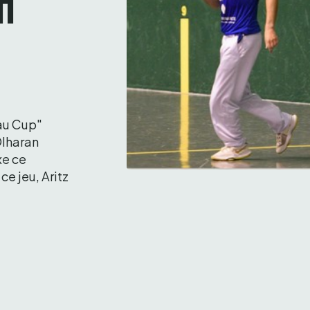
 
au Cup" 
lharan 
e ce 
 jeu, Aritz 
Erkiaga-Portet, le duo a fort bel