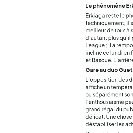
Le phénomène Er
Erkiaga reste le p
techniquement, il sa
meilleur de tous à 
d’autant plus qu’i
League ; il a rempo
incliné ce lundi en
et Basque. L’arrièr
Gare au duo Guet
L’opposition des d
affiche un tempéra
ou séparément sont 
l’enthousiasme peu
grand régal du publ
délicat. Une chose 
déstabiliser les a