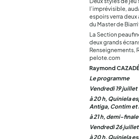
Deux styles de jeu 
l’imprévisible, aud
espoirs verra deux 
du Master de Biarri
La Section peaufine
deux grands écrans.
Renseignements, Ré
pelote.com
Raymond CAZAD
Le programme
Vendredi 19 juillet
à 20 h, Quiniela es
Antiga, Contim et 
à 21 h, demi-finale
Vendredi 26 juillet
à 20 h, Quiniela es