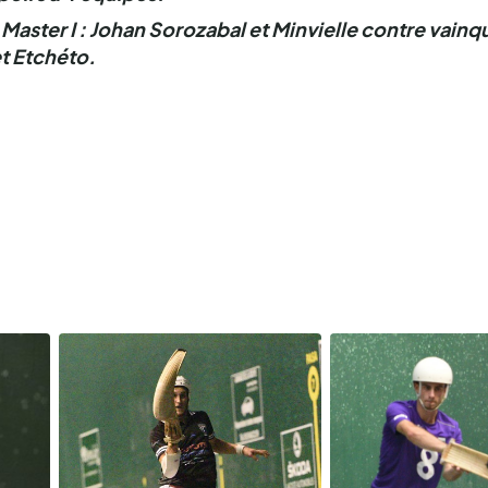
 Master I : Johan Sorozabal et Minvielle contre vainq
t Etchéto.