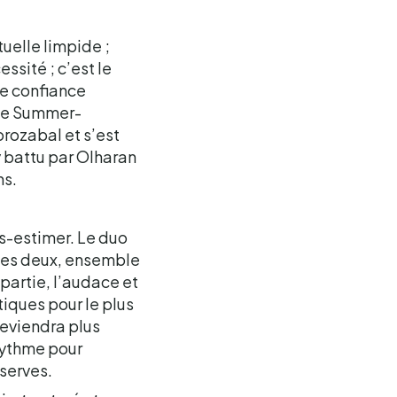
uelle limpide ;
essité ; c’est le
te confiance
 de Summer-
orozabal et s’est
y battu par Olharan
ns.
us-estimer. Le duo
 Les deux, ensemble
partie, l’audace et
iques pour le plus
deviendra plus
 rythme pour
éserves.