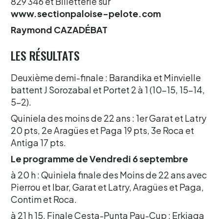
829 346 et Billetterie sur
www.sectionpaloise-pelote.com
Raymond CAZADÉBAT
LES RÉSULTATS
Deuxième demi-finale : Barandika et Minvielle
battent J Sorozabal et Portet 2 à 1 (10-15, 15-14,
5-2).
Quiniela des moins de 22 ans : 1er Garat et Latry
20 pts, 2e Aragües et Paga 19 pts, 3e Roca et
Antiga 17 pts.
Le programme de Vendredi 6 septembre
à 20 h : Quiniela finale des Moins de 22 ans avec
Pierrou et Ibar, Garat et Latry, Aragües et Paga,
Contim et Roca.
à 21 h 15, Finale Cesta-Punta Pau-Cup : Erkiaga