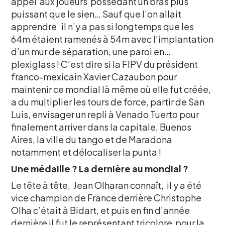
appel aux joueurs possédant un bras plus
puissant que le sien… Sauf que l’on allait
apprendre il n’y a pas si longtemps que les
64m étaient ramenés à 54m avec l’implantation
d’un mur de séparation, une paroi en…
plexiglass ! C’est dire si la FIPV du président
franco-mexicain Xavier Cazaubon pour
maintenir ce mondial là même où elle fut créée,
a du multiplier les tours de force, partir de San
Luis, envisager un repli à Venado Tuerto pour
finalement arriver dans la capitale, Buenos
Aires, la ville du tango et de Maradona
notamment et délocaliser la punta !
Une médaille ? La dernière au mondial ?
Le tête à tête, Jean Olharan connaît, il y a été
vice champion de France derrière Christophe
Olha c’était à Bidart, et puis en fin d’année
dernière il fut le représentant tricolore pour la