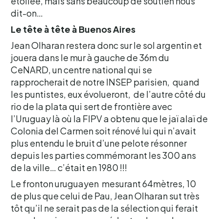
étoilée, mais sans beaucoup de soutien nous
dit-on…
Le tête à tête à Buenos Aires
Jean Olharan restera donc sur le sol argentin et
jouera dans le mur à gauche de 36m du
CeNARD, un centre national qui se
rapprocherait de notre INSEP parisien, quand
les puntistes, eux évolueront, de l’autre côté du
rio de la plata qui sert de frontière avec
l’Uruguay là où la FIPV a obtenu que le jaï alaï de
Colonia del Carmen soit rénové lui qui n’avait
plus entendu le bruit d’une pelote résonner
depuis les parties commémorant les 300 ans
de la ville… c’était en 1980 !!!
Le fronton uruguayen mesurant 64mètres, 10
de plus que celui de Pau, Jean Olharan sut très
tôt qu’il ne serait pas de la sélection qui ferait