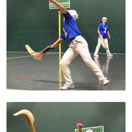
Pau cup féminine la quiñiéla fut franco
française
8.8.2026