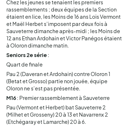
Chez les jeunes se tenaient les premiers
rassemblements ; deux équipes de la Section
étaient en lice, les Moins de 16 ans Loïs Vermont
et Maël Herbet s’imposent par deux fois à
Sauveterre dimanche après-midi ; les Moins de
12 ans Ethan Ardohain et Victor Panégos étaient
à Oloron dimanche matin.
Seniors 2e série
:
Quart de finale
Pau 2 (Daveran et Ardohain) contre Oloron 1
(Betat et Grosso) partie non jouée, équipe
Oloron ne s’est pas présentée.
M16
: Premier rassemblement à Sauveterre
Pau (Vermont et Herbet) bat Sauveterre 2
(Milhet et Grosseny) 20 à 13 et Navarrenx 2
(Etchégaray et Lamarche) 20 à 6.