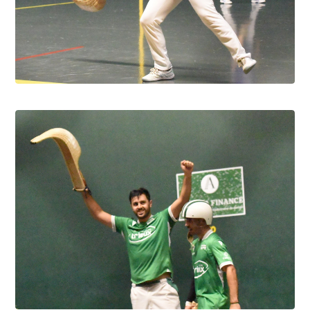
Pau cup féminine la quiñiéla fut franco
française
8.8.2026