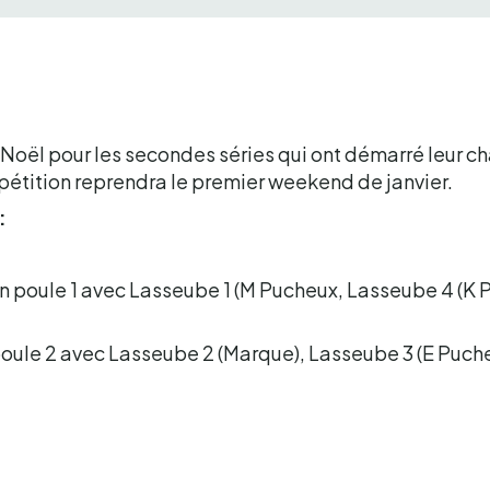
e Noël pour les secondes séries qui ont démarré leur
étition reprendra le premier weekend de janvier.
:
en poule 1 avec Lasseube 1 (M Pucheux, Lasseube 4 (K 
poule 2 avec Lasseube 2 (Marque), Lasseube 3 (E Puch