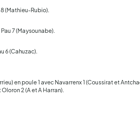
u 8 (Mathieu-Rubio).
t Pau 7 (Maysounabe).
au 6 (Cahuzac).
rrieu) en poule 1 avec Navarrenx 1 (Coussirat et Antch
 Oloron 2 (A et A Harran).