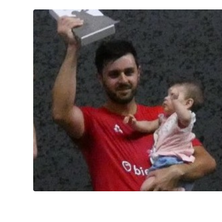
Summer league, la bataille du
classement