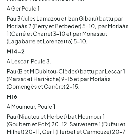
A Ger Poule 1
Pau 3 (Jules Lamazou et Izan Gibaru) battu par
Morlaàs 2 (Berry et Betbeder) 5-10, par Morlaàs
1 (Carré et Charre) 3-10 et par Monassut
(Lagabarre et Lorenzetto) 5-10.
M14-2
A Lescar, Poule 3,
Pau (B et M Dubitou-Clèdes) battu par Lescar 1
(Marsat et Harirèche) 9-15 et par Morlaàs
(Domengès et Carrère) 2-15.
M16
A Moumour, Poule 1
Pau (Niautou et Herbet) bat Moumour 1
(Goubern et Foix) 20-12, Sauveterre 1 (Dufau et
Milhet) 20-11, Ger 1 (Herbet et Carmouze) 20-7