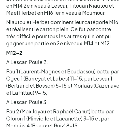
en M14 2e niveau à Lescar, Titouan Niautou et
Maël Herbet en M16 1er niveau à Moumour.
Niautou et Herbet dominent leur catégorie M16
et réalisent le carton plein. Ce fut par contre
très difficile pour tous les autres qui n’ont pu
gagner une partie en 2e niveaux M14 et M12.
M12-2
A Lescar, Poule 2,
Pau 1 (Laurent-Magnes et Boudassou) battu par
Ogeu 1 (Barreyat et Labes) 11-15, par Lescar 1
(Bertrand et Bosson) 5-15 et Morlaàs (Cazenave
et Laffittau) 9-15,
A Lescar, Poule 3
Pau 2 (Max Joyau et Raphaël Canut) battu par
Oloron 1 (Minvielle et Lacanette) 3-15 et par
Morlaàs 4 (Beaux et Ruiz) 8-15.